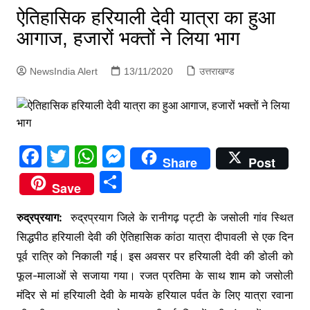
p
ऐतिहासिक हरियाली देवी यात्रा का हुआ
g
आगाज, हजारों भक्तों ने लिया भाग
e
r
NewsIndia Alert
13/11/2020
उत्तराखण्ड
F
T
W
M
Share
Post
a
w
h
e
S
Save
c
itt
at
s
h
e
er
s
s
रुद्रप्रयाग:
रुद्रप्रयाग जिले के रानीगढ़ पट्टी के जसोली गांव स्थित
ar
सिद्धपीठ हरियाली देवी की ऐतिहासिक कांठा यात्रा दीपावली से एक दिन
b
A
e
e
पूर्व रात्रि को निकाली गई। इस अवसर पर हरियाली देवी की डोली को
o
p
n
फूल-मालाओं से सजाया गया। रजत प्रतिमा के साथ शाम को जसोली
o
p
g
मंदिर से मां हरियाली देवी के मायके हरियाल पर्वत के लिए यात्रा रवाना