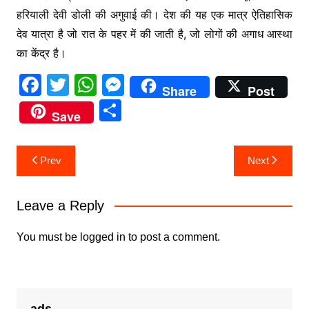
हरियाली देवी डोली की अगुवाई की। देश की यह एक मात्र ऐतिहासिक
देव यात्रा है जो रात के पहर में की जाती है, जो लोगों की अगाध आस्था
का केंद्र है।
F
T
W
M
Share
Post
a
w
h
e
S
Save
c
itt
at
s
h
e
er
s
s
ar
Post
Prev
Next
b
A
e
e
navigation
o
p
n
Leave a Reply
o
p
g
k
er
You must be
logged in
to post a comment.