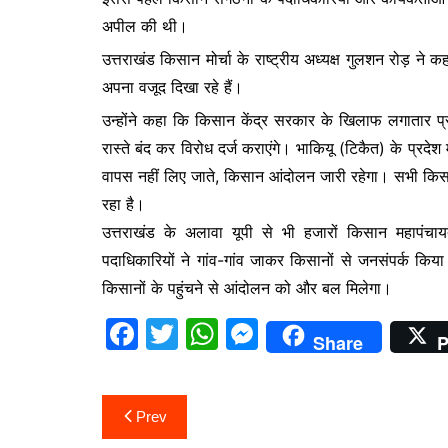
o
p
n
अपील की थी।
o
p
g
उत्तराखंड किसान मोर्चा के राष्ट्रीय अध्यक्ष गुलशन रोड़ न
k
er
अपना वजूद दिखा रहे हैं।
उन्होंने कहा कि किसान केंद्र सरकार के खिलाफ लगातार प
रास्ते बंद कर विरोध दर्ज कराएंगे। भाकियू (टिकैत) के प्
वापस नहीं लिए जाते, किसान आंदोलन जारी रहेगा। सभी किस
रहा है।
उत्तराखंड के अलावा यूपी से भी हजारों किसान महापंचायत
पदाधिकारियों ने गांव-गांव जाकर किसानों से जनसंपर्क किया 
किसानों के पहुंचने से आंदोलन को और बल मिलेगा।
F
T
W
M
Share
P
a
w
h
e
c
itt
at
s
Post
Prev
e
er
s
s