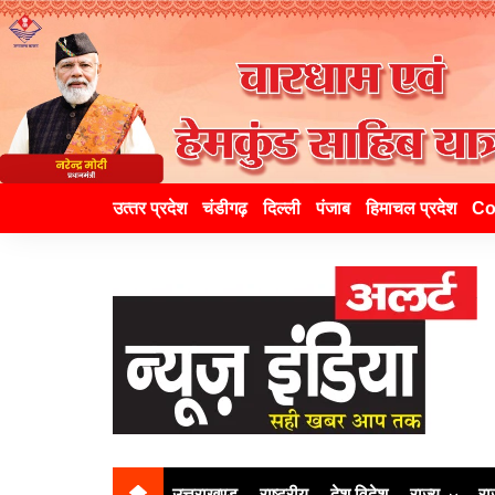
उत्‍तर प्रदेश
चंडीगढ़
दिल्ली
पंजाब
हिमाचल प्रदेश
Co
उत्तराखण्ड
राष्ट्रीय
देश विदेश
राज्य
रा