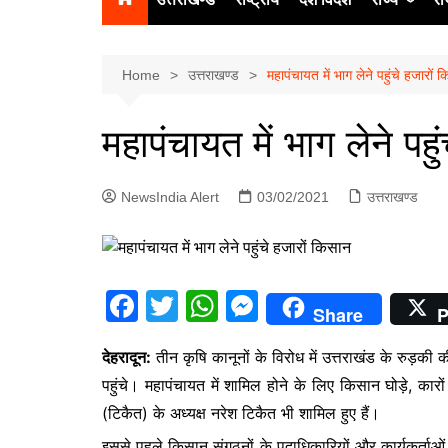
उत्‍तर प्रदेश
दिल्ली
Home
उत्तराखण्ड
महापंचायत में भाग लेने पहुंचे हजारों 
हिमाचल प्रद
महापंचायत में भाग लेने पहु
पंजाब
चंडीगढ़
NewsIndia Alert
03/02/2021
उत्तराखण्ड
F
T
W
M
Share
P
a
w
h
e
देहरादून:
तीन कृषि कानूनों के विरोध में उत्तराखंड के रुड़की 
c
itt
at
s
पहुंचे। महापंचायत में शामिल होने के लिए किसान घोड़े, कारों
e
er
s
s
(टिकैत) के अध्यक्ष नरेश टिकैत भी शामिल हुए हैं।
b
A
e
इससे पहले किसान संगठनों के पदाधिकारियों और कार्यकर्ताओं न