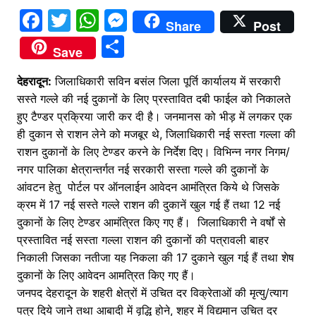
F
T
W
M
Share
Post
a
w
h
e
S
Save
c
itt
at
s
h
देहरादून:
e
जिलाधिकारी सविन बसंल जिला पूर्ति कार्यालय में सरकारी
er
s
s
ar
सस्ते गल्ले की नई दुकानों के लिए प्रस्तावित दबी फाईल को निकालते
b
A
e
e
हुए टैण्डर प्रक्रिया जारी कर दी है। जनमानस को भीड़ में लगकर एक
o
p
n
ही दुकान से राशन लेने को मजबूर थे, जिलाधिकारी नई सस्ता गल्ला की
o
p
g
राशन दुकानों के लिए टेण्डर करने के निर्देश दिए। विभिन्न नगर निगम/
नगर पालिका क्षेत्रान्तर्गत नई सरकारी सस्ता गल्ले की दुकानों के
k
er
आंवटन हेतु पोर्टल पर ऑनलाईन आवेदन आमंत्रित किये थे जिसके
क्रम में 17 नई सस्ते गल्ले राशन की दुकानें खुल गई हैं तथा 12 नई
दुकानों के लिए टेण्डर आमंत्रित किए गए हैं। जिलाधिकारी ने वर्षों से
प्रस्तावित नई सस्ता गल्ला राशन की दुकानों की पत्रावली बाहर
निकाली जिसका नतीजा यह निकला की 17 दुकाने खुल गई हैं तथा शेष
दुकानों के लिए आवेदन आमत्रित किए गए हैं।
जनपद देहरादून के शहरी क्षेत्रों में उचित दर विक्रेताओं की मृत्यु/त्याग
पत्र दिये जाने तथा आबादी में वृद्धि होने, शहर में विद्यमान उचित दर