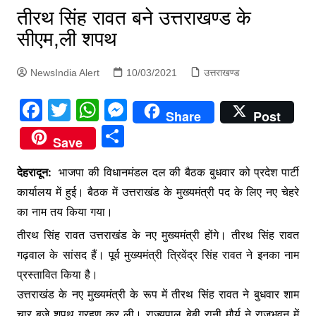
p
तीरथ सिंह रावत बने उत्तराखण्ड के
g
सीएम,ली शपथ
e
r
NewsIndia Alert
10/03/2021
उत्तराखण्ड
F
T
W
M
Share
Post
a
w
h
e
S
Save
c
itt
at
s
h
e
er
s
s
देहरादून:
भाजपा की विधानमंडल दल की बैठक बुधवार को प्रदेश पार्टी
ar
कार्यालय में हुई। बैठक में उत्तराखंड के मुख्यमंत्री पद के लिए नए चेहरे
b
A
e
e
का नाम तय किया गया।
o
p
n
तीरथ सिंह रावत उत्तराखंड के नए मुख्यमंत्री होंगे। तीरथ सिंह रावत
o
p
g
गढ़वाल के सांसद हैं। पूर्व मुख्यमंत्री त्रिवेंद्र सिंह रावत ने इनका नाम
k
er
प्रस्तावित किया है।
उत्तराखंड के नए मुख्यमंत्री के रूप में तीरथ सिंह रावत ने बुधवार शाम
चार बजे शपथ ग्रहण कर ली। राज्यपाल बेबी रानी मौर्य ने राजभवन में