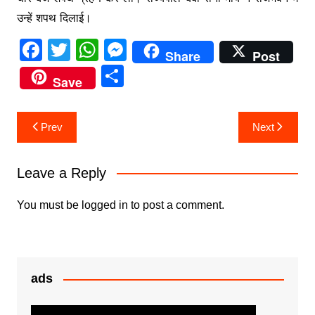
उन्हें शपथ दिलाई।
F
T
W
M
Share
Post
a
w
h
e
S
Save
c
itt
at
s
h
e
er
s
s
ar
Post
Prev
Next
b
A
e
e
navigation
o
p
n
Leave a Reply
o
p
g
k
er
You must be
logged in
to post a comment.
ads