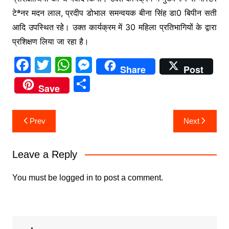
टेªनर मदन लाल, प्रदीप डोभाल समन्वयक बीना सिंह डा0 बिपीन सती
आदि उपस्थित रहेे। उक्त कार्यक्रम में 30 महिला प्रतिभागियों के द्वारा
प्रशिक्षण लिया जा रहा है।
F
T
W
M
Share
Post
a
w
h
e
S
Save
c
itt
at
s
h
e
er
s
s
ar
Post
Prev
Next
b
A
e
e
navigation
o
p
n
Leave a Reply
o
p
g
k
er
You must be
logged in
to post a comment.