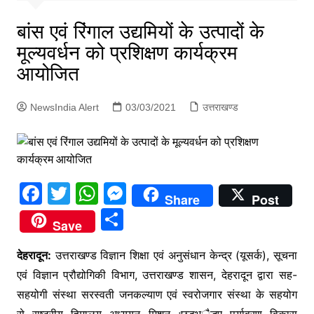
p
g
बांस एवं रिंगाल उद्यमियों के उत्पादों के
e
मूल्यवर्धन को प्रशिक्षण कार्यक्रम
r
आयोजित
NewsIndia Alert
03/03/2021
उत्तराखण्ड
F
T
W
M
Share
Post
a
w
h
e
S
Save
c
itt
at
s
h
e
er
s
s
देहरादून:
उत्तराखण्ड विज्ञान शिक्षा एवं अनुसंधान केन्द्र (यूसर्क), सूचना
ar
एवं विज्ञान प्रौद्योगिकी विभाग, उत्तराखण्ड शासन, देहरादून द्वारा सह-
b
A
e
e
सहयोगी संस्था सरस्वती जनकल्याण एवं स्वरोजगार संस्था के सहयोग
o
p
n