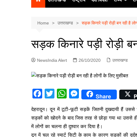
उत्‍तर प्रदेश
दिल्ली
Home
उत्तराखण्ड
सड़क किनारे पड़ी रोड़ी बन रही है लोगो
हिमाचल प्रद
सड़क किनारे पड़ी रोड़ी बन 
पंजाब
चंडीगढ़
NewsIndia Alert
26/10/2020
उत्तराखण्ड
F
T
W
M
Share
P
a
w
h
e
देहरादून। दून में टूटी-फूटी सड़कें जितनी दुखदायी हैं उस
c
itt
at
s
सड़कों को खोदने के बाद जिस तरह से छोड़ा गया था उससे ह
e
er
s
s
में लोगों का चलना ही दुश्वार कर दिया है।
b
A
e
दून में चल रहे स्मार्ट सिटी के काम के कारण सड़कों की दुर्