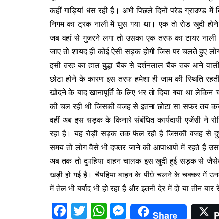
o
p
n
कहीं गाड़ियां धंस रही है। अभी पिछले दिनों परेड ग्राउण्ड म
o
p
g
निगम का ट्रक नाली में घुस गया था। एक तो रोड खुदी होन
k
er
जब वहां से गुजरने लगा तो उसका एक तरफ का टायर नाली मे
जाए तो शायद ही कोई ऐसी सड़क होगी जिस पर चलते हुए लोग
इसी तरह का हाल बुद्धा चैक से दर्शनलाल चैक तक आने वाल
छोटा होने के कारण इस तरफ हमेशा ही जाम की स्थिति रहत
खोदने के बाद खानापूर्ति के लिए भर तो दिया गया था लेक
की चल रही थी जिसकी वजह से इतना छोटा सा सफर तय करने
वहीं अब इस सड़क के किनारे संबंधित कार्यदायी एजेंसी ने रोड़
रहा है। यह रोड़ी सड़क तक फैल रही है जिसकी वजह से दुपह
समय तो लोग वैसे भी दफ्तर जाने की आपाधापी में रहते हैं 
अब तक तो दुपहिया वाहन चालक इस खुदी हुई सड़क से जैसेक
खड़ी हो गई है। चैपहिया वाहन के पीछे चलने के चक्कर में उनका
में तेल भी बर्बाद भी हो रहा है और इतनी देर में दो या तीन बा
F
T
W
M
Share
P