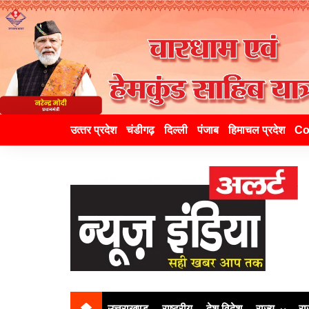
उत्‍तर प्रदेश
चंडीगढ़
दिल्ली
पंजाब
हिमाचल प्रदेश
Co
उत्तराखण्ड
राष्ट्रीय
देश विदेश
राज्य
रा