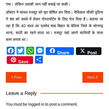
गया। लेकिन उसकी जान नहीं बचाई जा सकी।
डॉक्टर ने घायल मजदूर को मृत घोषित कर दिया। मेडिकल चौकी पुलिस
ने शव को कब्जे में लेकर पोस्टमॉर्टम के लिए भेज दिया है। बताया जा
रहा है कि 40 साल का प्रमोद शाह बिहार के बेतिया जिले के सोनगढ़
थाना, साठी का रहने वाला था। मजदूर यहां अपने साथियों के साथ
काम करता था।
F
T
W
M
Share
Post
a
w
h
e
S
Save
c
itt
at
s
h
e
er
s
s
ar
Post
Prev
Next
b
A
e
e
navigation
o
p
n
Leave a Reply
o
p
g
k
er
You must be
logged in
to post a comment.