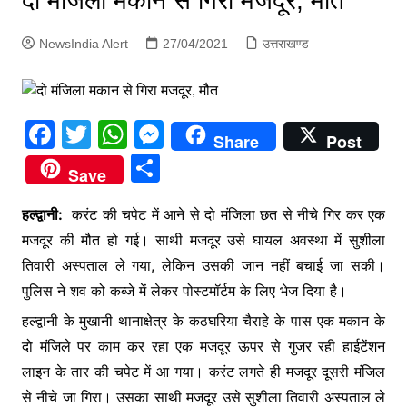
दो मंजिला मकान से गिरा मजदूर, मौत
p
g
NewsIndia Alert
27/04/2021
उत्तराखण्ड
e
r
F
T
W
M
Share
Post
a
w
h
e
S
Save
c
itt
at
s
h
e
er
s
s
हल्द्वानी:
करंट की चपेट में आने से दो मंजिला छत से नीचे गिर कर एक
ar
मजदूर की मौत हो गई। साथी मजदूर उसे घायल अवस्था में सुशीला
b
A
e
e
तिवारी अस्पताल ले गया, लेकिन उसकी जान नहीं बचाई जा सकी।
o
p
n
पुलिस ने शव को कब्जे में लेकर पोस्टमॉर्टम के लिए भेज दिया है।
o
p
g
हल्द्वानी के मुखानी थानाक्षेत्र के कठघरिया चैराहे के पास एक मकान के
k
er
दो मंजिले पर काम कर रहा एक मजदूर ऊपर से गुजर रही हाईटेंशन
लाइन के तार की चपेट में आ गया। करंट लगते ही मजदूर दूसरी मंजिल
से नीचे जा गिरा। उसका साथी मजदूर उसे सुशीला तिवारी अस्पताल ले