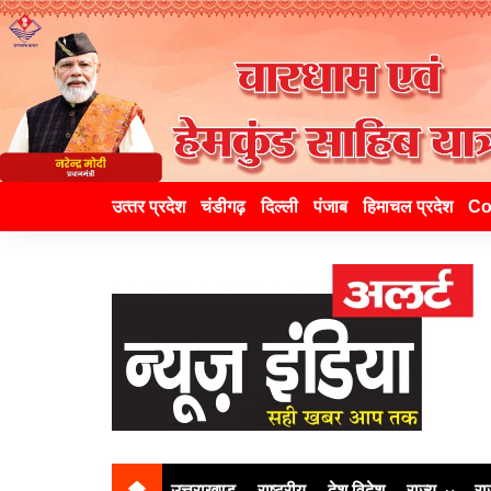
उत्‍तर प्रदेश
चंडीगढ़
दिल्ली
पंजाब
हिमाचल प्रदेश
Co
उत्तराखण्ड
राष्ट्रीय
देश विदेश
राज्य
रा