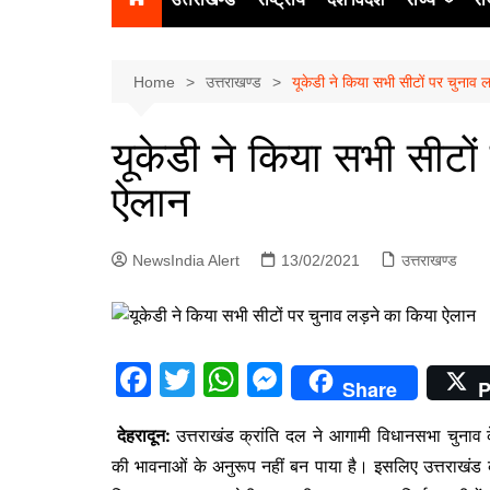
उत्‍तर प्रदेश
दिल्ली
Home
उत्तराखण्ड
यूकेडी ने किया सभी सीटों पर चुनाव
हिमाचल प्रद
यूकेडी ने किया सभी सीटो
पंजाब
ऐलान
चंडीगढ़
NewsIndia Alert
13/02/2021
उत्तराखण्ड
F
T
W
M
Share
P
a
w
h
e
देहरादून:
उत्तराखंड क्रांति दल ने आगामी विधानसभा चुनाव 
c
itt
at
s
की भावनाओं के अनुरूप नहीं बन पाया है। इसलिए उत्तराखं
e
er
s
s