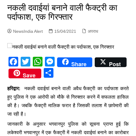
p
नकली दवाईयां बनाने वाली फैक्ट्री का
g
पर्दाफाश, एक गिरफ्तार
e
r
NewsIndia Alert
15/04/2021
अपराध
F
T
W
M
Share
Post
a
w
h
e
S
Save
c
itt
at
s
h
e
er
s
s
हरिद्वार:
नकली दवाईयां बनाने वाली अवैध फैक्ट्री का पर्दाफाश करते
ar
हुए पुलिस ने एक आरोपी को मौकेे से गिरफ्तार करने में सफलता हासिल
b
A
e
e
की है। जबकि फैक्ट्री मालिक फरार है जिसकी तलाश मेें छापेमारी की
o
p
n
जा रही है।
o
p
g
जानकारी के अनुसार भगवानपुर पुलिस को सूचना प्राप्त हुई कि
k
er
लकेश्वरी भगवानपुर में एक फैक्ट्री में नकली दवाईयां बनाने का कारोबार