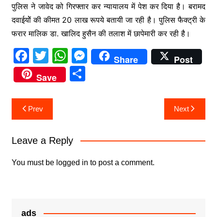
पुलिस ने जावेद को गिरफ्तार कर न्यायालय में पेश कर दिया है। बरामद
दवाईयोें की कीमत 20 लाख रूपये बतायी जा रही है। पुलिस फैक्ट्री के
फरार मालिक डा. खालिद हुसैन की तलाश में छापेमारी कर रही है।
F
T
W
M
Share
Post
a
w
h
e
S
Save
c
itt
at
s
h
e
er
s
s
ar
Post
Prev
Next
b
A
e
e
navigation
o
p
n
Leave a Reply
o
p
g
k
er
You must be
logged in
to post a comment.
ads