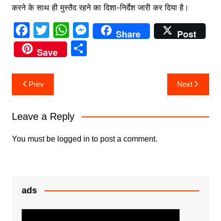
करने के साथ ही मुस्तैद रहने का दिशा-निर्देश जारी कर दिया है।
F
T
W
M
Share
Post
a
w
h
e
S
Save
c
itt
at
s
h
e
er
s
s
ar
Post
Prev
Next
b
A
e
e
navigation
o
p
n
Leave a Reply
o
p
g
k
er
You must be
logged in
to post a comment.
ads