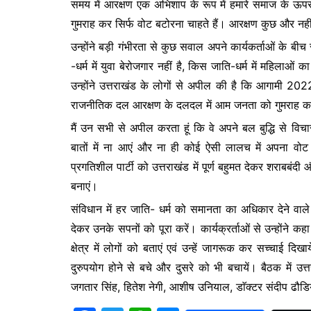
समय में आरक्षण एक अभिशाप के रूप में हमारे समाज के ऊप
b
A
e
गुमराह कर सिर्फ वोट बटोरना चाहते हैं। आरक्षण कुछ और नहीं
o
p
n
उन्होंने बड़ी गंभीरता से कुछ सवाल अपने कार्यकर्ताओं के बीच 
o
p
g
-धर्म में युवा बेरोजगार नहीं है, किस जाति-धर्म में महिलाओ
k
er
उन्होंने उत्तराखंड के लोगों से अपील की है कि आगामी 202
राजनीतिक दल आरक्षण के दलदल में आम जनता को गुमराह कर 
मैं उन सभी से अपील करता हूं कि वे अपने बल बुद्धि से वि
बातों में ना आएं और ना ही कोई ऐसी लालच में अपना वोट क
प्रगतिशील पार्टी को उत्तराखंड में पूर्ण बहुमत देकर शराबबं
बनाएं।
संविधान में हर जाति- धर्म को समानता का अधिकार देने वाले
देकर उनके सपनों को पूरा करें। कार्यक्रर्ताओं से उन्होंने क
क्षेत्र में लोगों को बताएं एवं उन्हें जागरूक कर सच्चाई
दुरुपयोग होने से बचे और दुसरे को भी बचायें। बैठक में उ
जगतार सिंह, हितेश नेगी, आशीष उनियाल, डाॅक्टर संदीप ढौडिया