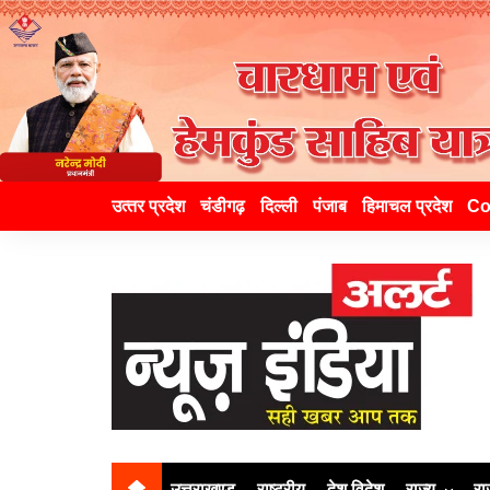
उत्‍तर प्रदेश
चंडीगढ़
दिल्ली
पंजाब
हिमाचल प्रदेश
Co
उत्तराखण्ड
राष्ट्रीय
देश विदेश
राज्य
रा