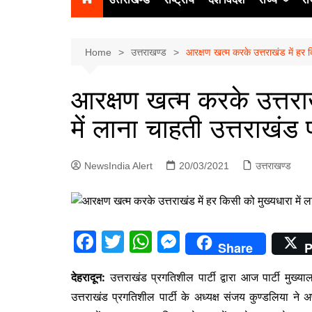
उत्‍तर प्रदेश
दिल्ली
Home
उत्तराखण्ड
आरक्षण खत्म करके उत्तराखंड में हर कि
हिमाचल प्रद
आरक्षण खत्म करके उत्तराख
पंजाब
में लाना चाहती उत्तराखंड 
चंडीगढ़
NewsIndia Alert
20/03/2021
उत्तराखण्ड
F
T
W
M
Share
P
a
w
h
e
देहरादून:
उत्तराखंड प्रगतिशील पार्टी द्वारा आज पार्टी मुख
c
itt
at
s
उत्तराखंड प्रगतिशील पार्टी के अध्यक्ष संजय कुण्डलिया ने
e
er
s
s