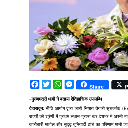
F
T
W
M
Share
P
a
w
h
e
-मुख्यमंत्री धामी ने बताया ऐतिहासिक उपलब्धि
c
itt
at
s
देहारादून:
नीति आयोग द्वारा जारी निर्यात तैयारी सूचकां
e
er
s
s
राज्यों की श्रेणी में प्रथम स्थान प्राप्त कर देशभर में अपनी
b
A
e
कारोबारी माहौल और सुदृढ़ बुनियादी ढांचे का परिणाम मानी जा