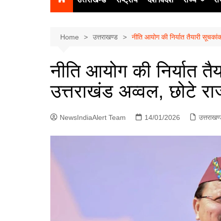
उत्‍तर प्रदेश
दिल्ली
Home
उत्तराखण्ड
नीति आयोग की निर्यात तैयारी सूचकांक 
हिमाचल प्रद
नीति आयोग की निर्यात तै
पंजाब
उत्तराखंड अव्वल, छोटे राज्
चंडीगढ़
NewsIndiaAlert Team
14/01/2026
उत्तराखण