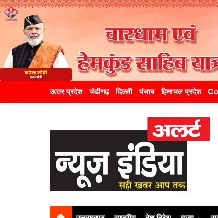
उत्‍तर प्रदेश
चंडीगढ़
दिल्ली
पंजाब
हिमाचल प्रदेश
Co
उत्तराखण्ड
राष्ट्रीय
देश विदेश
राज्य
रा