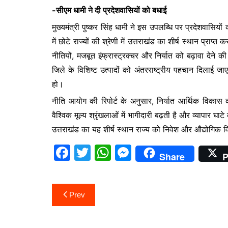
o
p
n
-सीएम धामी ने दी प्रदेशवासियों को बधाई
o
p
g
मुख्यमंत्री पुष्कर सिंह धामी ने इस उपलब्धि पर प्रदेशवासिय
k
er
में छोटे राज्यों की श्रेणी में उत्तराखंड का शीर्ष स्थान प्र
नीतियों, मजबूत इंफ्रास्ट्रक्चर और निर्यात को बढ़ावा देने क
जिले के विशिष्ट उत्पादों को अंतरराष्ट्रीय पहचान दिलाई 
हो।
नीति आयोग की रिपोर्ट के अनुसार, निर्यात आर्थिक विकास क
वैश्विक मूल्य श्रृंखलाओं में भागीदारी बढ़ती है और व्यापार घ
उत्तराखंड का यह शीर्ष स्थान राज्य को निवेश और औद्योगिक
F
T
W
M
Share
P
a
w
h
e
c
itt
at
s
Post
Prev
e
er
s
s
navigation
b
A
e