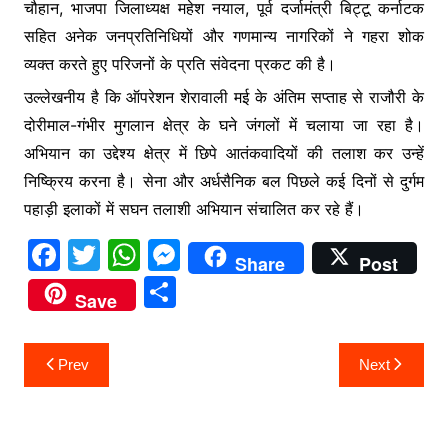
चौहान, भाजपा जिलाध्यक्ष महेश नयाल, पूर्व दर्जामंत्री बिट्टू कर्नाटक
सहित अनेक जनप्रतिनिधियों और गणमान्य नागरिकों ने गहरा शोक
व्यक्त करते हुए परिजनों के प्रति संवेदना प्रकट की है।
उल्लेखनीय है कि ऑपरेशन शेरावाली मई के अंतिम सप्ताह से राजौरी के
दोरीमाल-गंभीर मुगलान क्षेत्र के घने जंगलों में चलाया जा रहा है।
अभियान का उद्देश्य क्षेत्र में छिपे आतंकवादियों की तलाश कर उन्हें
निष्क्रिय करना है। सेना और अर्धसैनिक बल पिछले कई दिनों से दुर्गम
पहाड़ी इलाकों में सघन तलाशी अभियान संचालित कर रहे हैं।
F
T
W
M
Share
Post
a
w
h
e
S
Save
c
itt
at
s
h
e
er
s
s
ar
Post
Prev
Next
b
A
e
e
navigation
o
p
n
o
p
g