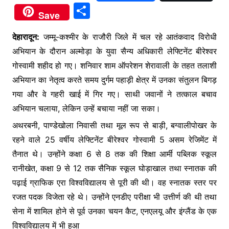
a
w
h
e
S
Save
c
itt
at
s
h
e
er
s
s
देहारादून:
जम्मू-कश्मीर के राजौरी जिले में चल रहे आतंकवाद विरोधी
ar
अभियान के दौरान अल्मोड़ा के युवा सैन्य अधिकारी लेफ्टिनेंट बीरेश्वर
b
A
e
e
गोस्वामी शहीद हो गए। शनिवार शाम ऑपरेशन शेरावाली के तहत तलाशी
o
p
n
अभियान का नेतृत्व करते समय दुर्गम पहाड़ी क्षेत्र में उनका संतुलन बिगड़
o
p
g
गया और वे गहरी खाई में गिर गए। साथी जवानों ने तत्काल बचाव
k
er
अभियान चलाया, लेकिन उन्हें बचाया नहीं जा सका।
अथरबनी, पाण्डेखोला निवासी तथा मूल रूप से बाड़ी, बग्वालीपोखर के
रहने वाले 25 वर्षीय लेफ्टिनेंट बीरेश्वर गोस्वामी 5 असम रेजिमेंट में
तैनात थे। उन्होंने कक्षा 6 से 8 तक की शिक्षा आर्मी पब्लिक स्कूल
रानीखेत, कक्षा 9 से 12 तक सैनिक स्कूल घोड़ाखाल तथा स्नातक की
पढ़ाई ग्राफिक एरा विश्वविद्यालय से पूरी की थी। वह स्नातक स्तर पर
रजत पदक विजेता रहे थे। उन्होंने एनडीए परीक्षा भी उत्तीर्ण की थी तथा
सेना में शामिल होने से पूर्व उनका चयन कैट, एनएलयू और इंग्लैंड के एक
विश्वविद्यालय में भी हुआ