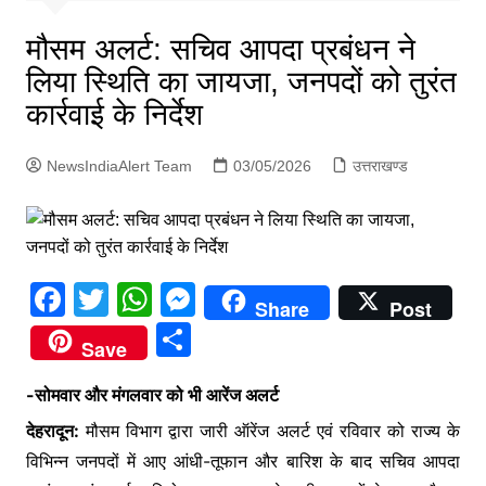
p
g
मौसम अलर्ट: सचिव आपदा प्रबंधन ने
e
लिया स्थिति का जायजा, जनपदों को तुरंत
r
कार्रवाई के निर्देश
NewsIndiaAlert Team
03/05/2026
उत्तराखण्ड
F
T
W
M
Share
Post
a
w
h
e
S
Save
c
itt
at
s
h
e
er
s
s
-सोमवार और मंगलवार को भी आरेंज अलर्ट
ar
b
A
e
देहरादून:
मौसम विभाग द्वारा जारी ऑरेंज अलर्ट एवं रविवार को राज्य के
e
विभिन्न जनपदों में आए आंधी-तूफान और बारिश के बाद सचिव आपदा
o
p
n