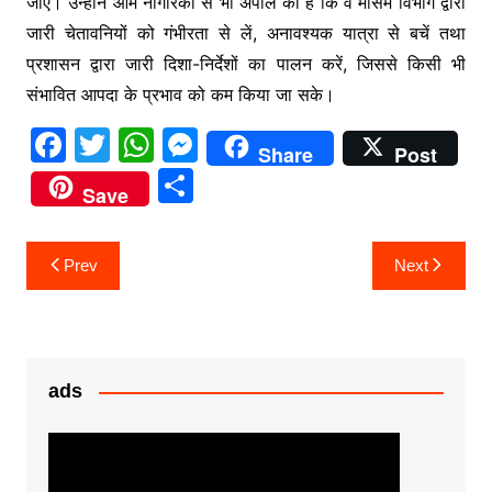
जाएं। उन्होंने आम नागरिकों से भी अपील की है कि वे मौसम विभाग द्वारा
जारी चेतावनियों को गंभीरता से लें, अनावश्यक यात्रा से बचें तथा
प्रशासन द्वारा जारी दिशा-निर्देशों का पालन करें, जिससे किसी भी
संभावित आपदा के प्रभाव को कम किया जा सके।
F
T
W
M
Share
Post
a
w
h
e
S
Save
c
itt
at
s
h
e
er
s
s
ar
Post
Prev
Next
b
A
e
e
navigation
o
p
n
o
p
g
k
er
ads