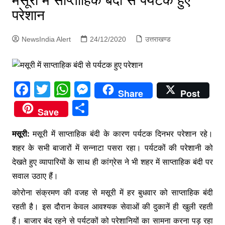
मसूरी में साप्ताहिक बंदी से पर्यटक हुए
p
g
परेशान
e
NewsIndia Alert
24/12/2020
उत्तराखण्ड
r
F
T
W
M
Share
Post
a
w
h
e
S
Save
c
itt
at
s
h
e
er
s
s
मसूरी:
मसूरी में साप्ताहिक बंदी के कारण पर्यटक दिनभर परेशान रहे।
ar
शहर के सभी बाजारों में सन्नाटा पसरा रहा। पर्यटकों की परेशानी को
b
A
e
e
देखते हुए व्यापारियों के साथ ही कांग्रेस ने भी शहर में साप्ताहिक बंदी पर
o
p
n
सवाल उठाए हैं।
o
p
g
कोरोना संक्रमण की वजह से मसूरी में हर बुधवार को साप्ताहिक बंदी
k
er
रहती है। इस दौरान केवल आवश्यक सेवाओं की दुकानें ही खुली रहती
हैं। बाजार बंद रहने से पर्यटकों को परेशानियों का सामना करना पड़ रहा