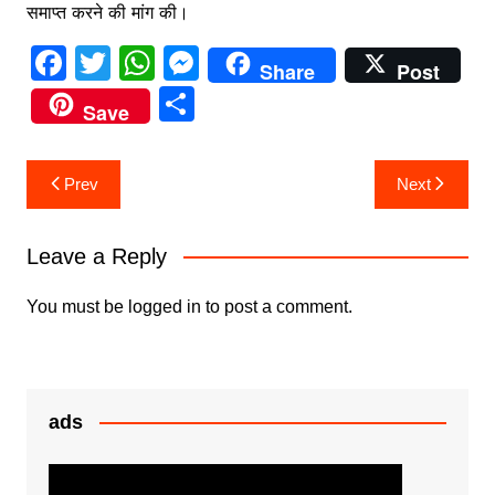
समाप्त करने की मांग की।
F
T
W
M
Share
Post
a
w
h
e
S
Save
c
itt
at
s
h
e
er
s
s
ar
Post
Prev
Next
b
A
e
e
navigation
o
p
n
Leave a Reply
o
p
g
k
er
You must be
logged in
to post a comment.
ads