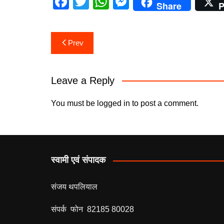
F
T
W
M
Share
P
a
w
h
e
c
itt
at
s
Post
Prev
e
er
s
s
navigation
b
A
e
o
p
n
Leave a Reply
o
p
g
You must be
logged in
to post a comment.
k
er
स्वामी एवं संपादक
संजय थपलियाल
संपर्क फोन 82185 80028