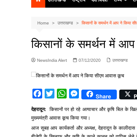
उत्‍तर प्रदेश
दिल्ली
Home
उत्तराखण्ड
किसानों के समर्थन में आप ने किया 
हिमाचल प्रद
किसानों के समर्थन में आ
पंजाब
चंडीगढ़
NewsIndia Alert
07/12/2020
उत्तराखण्ड
F
T
W
M
Share
P
a
w
h
e
देहरादून:
किसानों पर हो रहे अत्याचार और कृषि बिल के खिलाफ
c
itt
at
s
मुख्यमंत्री आवास कूच किया गया।
e
er
s
s
आज सुबह आप कार्यकर्ता और अध्यक्ष, देहरादून के कालीदास 
b
A
e
बीजेपी के खिलाफ और कृषि के काले कानून को वापिस लेने के