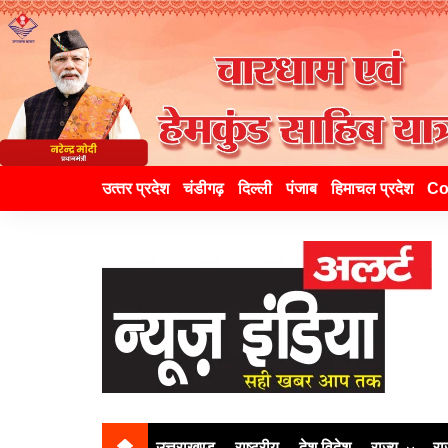
उत्‍तर प्रदेश
चंडीगढ़
दिल्ली
पंजाब
हिमाचल प्रदेश
Co
उत्तराखण्ड
राष्ट्रीय
देश विदेश
राज्य
रा