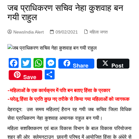
p
जब प्राधिकरण सचिव नेहा कुशवाह बन
g
गयी राहुल
e
r
NewsIndia Alert
09/02/2021
महिला जगत
F
T
W
M
Share
Post
a
w
h
e
S
Save
c
itt
at
s
h
e
er
s
s
-महिलाओं के एक कार्यक्रम में पति बन बताए हिंसा के प्रकार
ar
-घरेलू हिंसा के प्रति कुछ नए तरीके से किया गया महिलाओं को जागरूक
b
A
e
e
देहरादून: उस समय महिलाएं हैरान रह गयी जब सचिव जिला विधिक
o
p
n
सेवा प्राधिकरण नेहा कुशवाह अचानक राहुल बन गयी।
o
p
g
महिला सशक्तिकरण एवं बाल विकास विभाग के बाल विकास परियोजना
k
er
शहर की ओर क्लेमनटाउन छावनी परिषद में आयोजित हिंसा के अंधेरे से