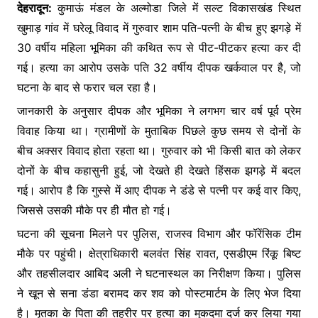
e
er
s
s
देहरादून:
कुमाऊं मंडल के अल्मोडा जिले मेंं सल्ट विकासखंड स्थित
ar
खुमाड़ गांव में घरेलू विवाद में गुरुवार शाम पति-पत्नी के बीच हुए झगड़े में
b
A
e
e
30 वर्षीय महिला भूमिका की कथित रूप से पीट-पीटकर हत्या कर दी
o
p
n
गई। हत्या का आरोप उसके पति 32 वर्षीय दीपक खर्कवाल पर है, जो
o
p
g
घटना के बाद से फरार चल रहा है।
k
er
जानकारी के अनुसार दीपक और भूमिका ने लगभग चार वर्ष पूर्व प्रेम
विवाह किया था। ग्रामीणों के मुताबिक पिछले कुछ समय से दोनों के
बीच अक्सर विवाद होता रहता था। गुरुवार को भी किसी बात को लेकर
दोनों के बीच कहासुनी हुई, जो देखते ही देखते हिंसक झगड़े में बदल
गई। आरोप है कि गुस्से में आए दीपक ने डंडे से पत्नी पर कई वार किए,
जिससे उसकी मौके पर ही मौत हो गई।
घटना की सूचना मिलने पर पुलिस, राजस्व विभाग और फॉरेंसिक टीम
मौके पर पहुंची। क्षेत्राधिकारी बलवंत सिंह रावत, एसडीएम रिंकू बिष्ट
और तहसीलदार आबिद अली ने घटनास्थल का निरीक्षण किया। पुलिस
ने खून से सना डंडा बरामद कर शव को पोस्टमार्टम के लिए भेज दिया
है। मृतका के पिता की तहरीर पर हत्या का मुकदमा दर्ज कर लिया गया