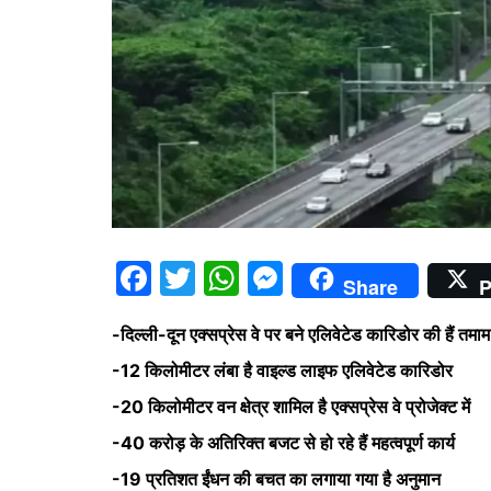
F
T
W
M
Share
P
a
w
h
e
-दिल्ली-दून एक्सप्रेस वे पर बने एलिवेटेड कारिडोर की हैं तम
c
itt
at
s
-12 किलोमीटर लंबा है वाइल्ड लाइफ एलिवेटेड कारिडोर
e
er
s
s
-20 किलोमीटर वन क्षेत्र शामिल है एक्सप्रेस वे प्रोजेक्ट में
b
A
e
-40 करोड़ के अतिरिक्त बजट से हो रहे हैं महत्वपूर्ण कार्य
o
p
n
o
p
g
-19 प्रतिशत ईंधन की बचत का लगाया गया है अनुमान