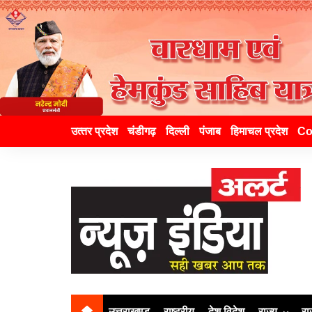
उत्‍तर प्रदेश
चंडीगढ़
दिल्ली
पंजाब
हिमाचल प्रदेश
Co
उत्तराखण्ड
राष्ट्रीय
देश विदेश
राज्य
रा