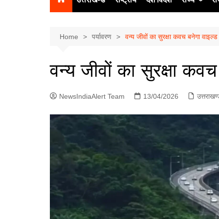
उत्‍तर प्रदेश
दिल्ली
Home
पर्यावरण
वन्य जीवों का सुरक्षा कवच बनेगा वाइल
हिमाचल प्रद
वन्य जीवों का सुरक्षा कव
पंजाब
चंडीगढ़
NewsIndiaAlert Team
13/04/2026
उत्तराखण