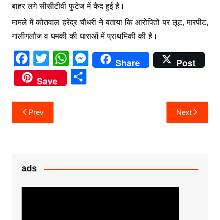
बाहर लगे सीसीटीवी फुटेज में कैद हुई है।
मामले में कोतवाल हरेंद्र चौधरी ने बताया कि आरोपितों पर लूट, मारपीट,
गालीगलौज व धमकी की धाराओं में प्राथमिकी की है।
F
T
W
M
Share
Post
a
w
h
e
S
Save
c
itt
at
s
h
e
er
s
s
ar
Post
Prev
Next
b
A
e
e
navigation
o
p
n
o
p
g
k
er
ads