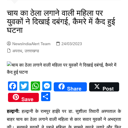
p
g
चाय का ठेला लगाने वाली महिला पर
e
युवकों ने दिखाई दबंगई, कैमरे में कैद हुई
r
घटना
NewsIndiaAlert Team
24/03/2023
अपराध
,
उत्तराखण्ड
F
T
W
M
Share
Post
a
w
h
e
S
Save
c
itt
at
s
h
e
er
s
s
हल्‍द्वानी:
हल्‍द्वानी के रामपुर हाईवे पर डा. सुशीला तिवारी अस्पताल के
ar
बाहर चाय का ठेला लगाने वाली महिला से कार सवार युवकों ने अभद्रता
b
A
e
e
की। मनचले युवकों ने पहले महिला के सामने कपड़े उतारे और फिर