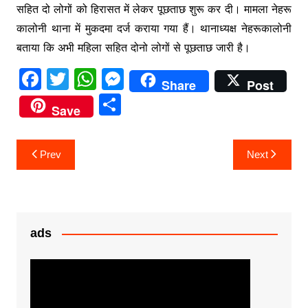
सहित दो लोगों को हिरासत में लेकर पूछताछ शुरू कर दी। मामला नेहरू
कालोनी थाना में मुकदमा दर्ज कराया गया हैं। थानाध्यक्ष नेहरूकालोनी
बताया कि अभी महिला सहित दोनो लोगों से पूछताछ जारी है।
F
T
W
M
Share
Post
a
w
h
e
S
Save
c
itt
at
s
h
e
er
s
s
ar
Post
Prev
Next
b
A
e
e
navigation
o
p
n
o
p
g
k
er
ads