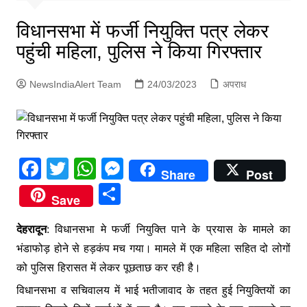
p
g
विधानसभा में फर्जी नियुक्ति पत्र लेकर
e
पहुंची महिला, पुलिस ने किया गिरफ्तार
r
NewsIndiaAlert Team
24/03/2023
अपराध
F
T
W
M
Share
Post
a
w
h
e
S
Save
c
itt
at
s
h
e
er
s
s
देहरादून
: विधानसभा मे फर्जी नियुक्ति पाने के प्रयास के मामले का
ar
भंडाफोड़ होने से हड़कंप मच गया। मामले में एक महिला सहित दो लोगों
b
A
e
e
को पुलिस हिरासत में लेकर पूछताछ कर रही है।
o
p
n
विधानसभा व सचिवालय में भाई भतीजावाद के तहत हुई नियुक्तियों का
o
p
g