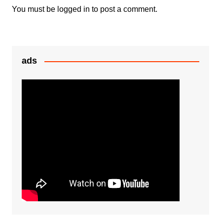
k
er
You must be
logged in
to post a comment.
ads