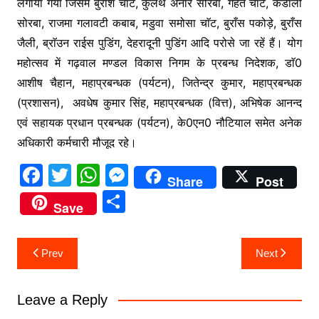
लगाया गया जिसमें बुराँश चाट, कुलथ अनार सोरबा, गहत चाट, कडाली
सोरबा, राजमा गलावटी कबाब, मडुवा समोसा चाॅट, बुराँस पकोड़े, बुराँस
जैली, ब्राॅउन राईस पुडिंग, देहरादूनी पुडिंग आदि परोसे जा रहें हैं। योग
महोत्सव में गढ़वाल मण्डल विकास निगम के प्रबन्ध निदेशक, डाॅ0
आशीष चैहान, महाप्रबन्धक (पर्यटन), जितेन्द्र कुमार, महाप्रबन्धक
(प्रशासन), अवधेष कुमार सिंह, महाप्रबन्धक (वित्त), अभिषेक आनन्द
एवं सहायक प्रधान प्रबन्धक (पर्यटन), के0एन0 नौटियाल समेत अनेक
अधिकारी कर्मचारी मौजूद रहे।
F
T
W
M
Share
Post
a
w
h
e
S
Save
c
itt
at
s
h
e
er
s
s
ar
Post
Prev
Next
b
A
e
e
navigation
o
p
n
Leave a Reply
o
p
g