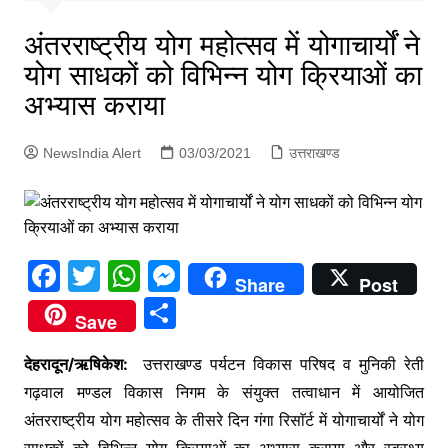
p
g
अंतरराष्ट्रीय योग महोत्सव में योगाचार्यों ने
e
योग साधकों को विभिन्न योग क्रियाओं का
r
अभ्यास कराया
NewsIndia Alert
03/03/2021
उत्तराखण्ड
F
T
W
M
Share
Post
a
w
h
e
S
Save
c
itt
at
s
h
e
er
s
s
देहरादून/ऋषिकेश:
उत्तराखण्ड पर्यटन विकास परिषद व मुनिकी रेती
ar
गढ़वाल मण्डल विकास निगम के संयुक्त तत्वाधान में आयोजित
b
A
e
e
अंतरराष्ट्रीय योग महोत्सव के तीसरे दिन गंगा रिसाॅर्ट में योगाचार्यों ने योग
o
p
n