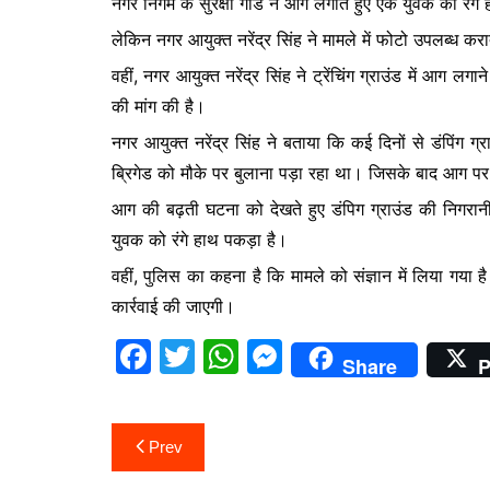
नगर निगम के सुरक्षा गार्ड ने आग लगाते हुए एक युवक को रंग
o
p
n
लेकिन नगर आयुक्त नरेंद्र सिंह ने मामले में फोटो उपलब्ध 
o
p
g
वहीं, नगर आयुक्त नरेंद्र सिंह ने ट्रेंचिंग ग्राउंड में आग 
k
er
की मांग की है।
नगर आयुक्त नरेंद्र सिंह ने बताया कि कई दिनों से डंपिंग
ब्रिगेड को मौके पर बुलाना पड़ा रहा था। जिसके बाद आग पर
आग की बढ़ती घटना को देखते हुए डंपिग ग्राउंड की निगरान
युवक को रंगे हाथ पकड़ा है।
वहीं, पुलिस का कहना है कि मामले को संज्ञान में लिया गय
कार्रवाई की जाएगी।
F
T
W
M
Share
P
a
w
h
e
c
itt
at
s
Post
Prev
e
er
s
s
navigation