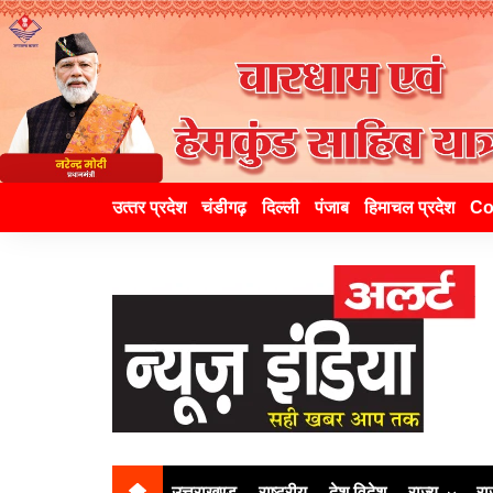
उत्‍तर प्रदेश
चंडीगढ़
दिल्ली
पंजाब
हिमाचल प्रदेश
Co
उत्तराखण्ड
राष्ट्रीय
देश विदेश
राज्य
रा