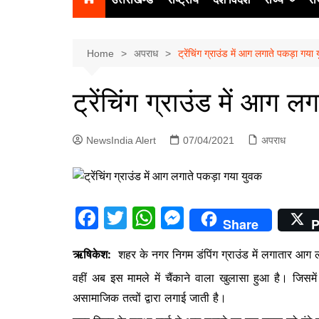
उत्‍तर प्रदेश
दिल्ली
Home
अपराध
ट्रेंचिंग ग्राउंड में आग लगाते पकड़ा गया
हिमाचल प्रद
ट्रेंचिंग ग्राउंड में आग 
पंजाब
चंडीगढ़
NewsIndia Alert
07/04/2021
अपराध
F
T
W
M
Share
P
a
w
h
e
ऋषिकेश:
शहर के नगर निगम डंपिंग ग्राउंड में लगातार आग
c
itt
at
s
वहीं अब इस मामले में चैंकाने वाला खुलासा हुआ है। जिसमे
e
er
s
s
असामाजिक तत्वों द्वारा लगाई जाती है।
b
A
e