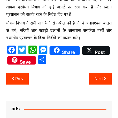
आपदा प्रबंधन विभाग को हाई अलर्ट पर रखा गया है और जिला
प्रशासन को सतर्क रहने के निर्देश दिए गए हैं।
मौसम विभाग ने सभी नागरिकों से अपील की है कि वे अनावश्यक यात्रा
से बचें, नदियों और पहाड़ी ढलानों के आसपास सतर्कता बरतें और
स्थानीय प्रशासन के दिशा-निर्देशों का पालन करें।
F
T
W
M
Share
Post
a
w
h
e
S
Save
c
itt
at
s
h
e
er
s
s
ar
Post
Prev
Next
b
A
e
e
navigation
o
p
n
o
p
g
k
er
ads