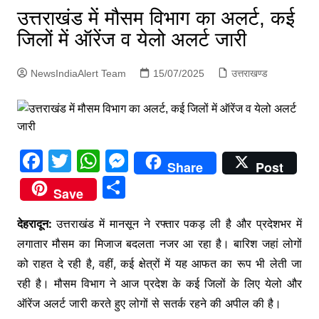
p
उत्तराखंड में मौसम विभाग का अलर्ट, कई
g
जिलों में ऑरेंज व येलो अलर्ट जारी
e
r
NewsIndiaAlert Team
15/07/2025
उत्तराखण्ड
F
T
W
M
Share
Post
a
w
h
e
S
Save
c
itt
at
s
h
e
er
s
s
देहरादून:
उत्तराखंड में मानसून ने रफ्तार पकड़ ली है और प्रदेशभर में
ar
लगातार मौसम का मिजाज बदलता नजर आ रहा है। बारिश जहां लोगों
b
A
e
e
को राहत दे रही है, वहीं, कई क्षेत्रों में यह आफत का रूप भी लेती जा
o
p
n
रही है। मौसम विभाग ने आज प्रदेश के कई जिलों के लिए येलो और
o
p
g
ऑरेंज अलर्ट जारी करते हुए लोगों से सतर्क रहने की अपील की है।