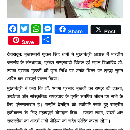
F
T
W
M
Share
Post
a
w
h
e
S
Save
c
itt
at
s
h
e
er
s
s
देहारादून:
मुख्यमंत्री पुष्कर सिंह धामी ने मुख्यमंत्री आवास में भारतीय
ar
जनसंघ के संस्थापक, प्रखर राष्ट्रवादी चिंतक एवं महान शिक्षाविद् डॉ.
b
A
e
e
श्यामा प्रसाद मुखर्जी की पुण्य तिथि पर उनके चित्र पर श्रद्धा सुमन
o
p
n
अर्पित कर भावपूर्ण स्मरण किया।
o
p
g
मुख्यमंत्री ने कहा कि डॉ. श्यामा प्रसाद मुखर्जी का राष्ट्र की एकता,
k
er
अखंडता और सांस्कृतिक राष्ट्रवाद के प्रति समर्पित जीवन हम सभी के
लिए प्रेरणास्रोत है। उन्होंने देशहित को सर्वोपरि रखते हुए राष्ट्रीय
एकीकरण के लिए महत्वपूर्ण योगदान दिया। उनका त्याग, संघर्ष और
राष्ट्रसेवा का आदर्श भावी पीढ़ियों को सदैव प्रेरित करता रहेगा।