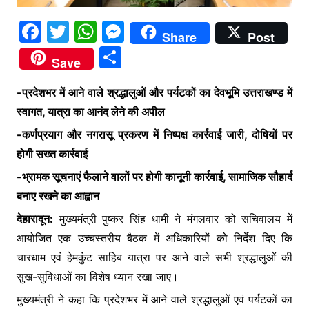
F
T
W
M
Share
Post
a
w
h
e
S
Save
c
itt
at
s
h
e
er
s
s
-प्रदेशभर में आने वाले श्रद्धालुओं और पर्यटकों का देवभूमि उत्तराखण्ड में
ar
स्वागत, यात्रा का आनंद लेने की अपील
b
A
e
e
-कर्णप्रयाग और नगरासू प्रकरण में निष्पक्ष कार्रवाई जारी, दोषियों पर
o
p
n
होगी सख्त कार्रवाई
o
p
g
-भ्रामक सूचनाएं फैलाने वालों पर होगी कानूनी कार्रवाई, सामाजिक सौहार्द
k
er
बनाए रखने का आह्वान
देहारादून:
मुख्यमंत्री पुष्कर सिंह धामी ने मंगलवार को सचिवालय में
आयोजित एक उच्चस्तरीय बैठक में अधिकारियों को निर्देश दिए कि
चारधाम एवं हेमकुंट साहिब यात्रा पर आने वाले सभी श्रद्धालुओं की
सुख-सुविधाओं का विशेष ध्यान रखा जाए।
मुख्यमंत्री ने कहा कि प्रदेशभर में आने वाले श्रद्धालुओं एवं पर्यटकों का