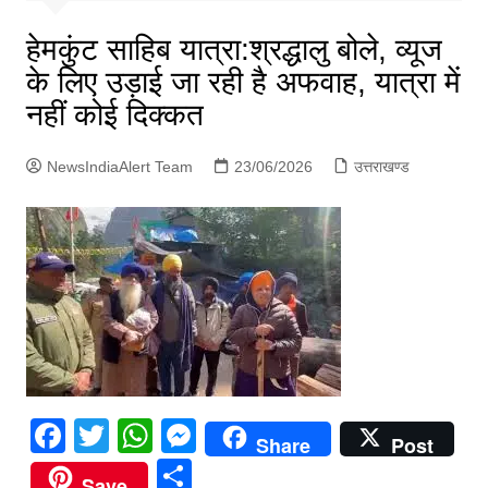
p
g
हेमकुंट साहिब यात्रा:श्रद्धालु बोले, व्यूज
e
के लिए उड़ाई जा रही है अफवाह, यात्रा में
r
नहीं कोई दिक्कत
NewsIndiaAlert Team
23/06/2026
उत्तराखण्ड
F
T
W
M
Share
Post
a
w
h
e
S
Save