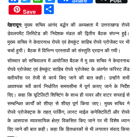
Share
Post
a
w
h
e
S
Save
c
itt
at
s
h
e
er
s
s
देहरादून:
मुख्य सचिव आनंद बर्द्धन की अध्यक्षता में उत्तराखण्ड रोपवे
ar
डेवलपमेंट लिमिटेड की निदेशक मंडल की द्वितीय बैठक संपन्न हुई।
b
A
e
e
मुख्य सचिव ने केदारनाथ रोपवे एवं हेमकुंट साहिब रोपवे प्रोजेक्ट पर भी
o
p
n
चर्चा हुयी। बैठक में विभिन्न प्रस्तावों को संस्तुति प्रदान की गयी।
o
p
g
सोमवार को सचिवालय में आयोजित बैठक में मु ख्य सचिव ने केदारनाथ
k
er
रोपवे प्रोजेक्ट एवं हेमकुंट साहिब रोपवे प्रोजेक्ट के अंतर्गत फॉरेस्ट लैंड
क्लीयरेंस पर तेजी से कार्य किए जाने की बात कही। उन्होंने सभी
आवश्यक सर्वे कार्य निर्धारित समयसीमा में पूर्ण कराए जाने के निर्देश
दिए। कहा कि यूटिलिटी शिफ्टिंग के साथ ही पावर और वाटर सप्लाई से
सम्बन्धित कार्यों को शीघ्र से शीघ्र पूर्ण किया जाए। मुख्य सचिव ने
रोपवे प्रोजेक्ट्स के तहत् पार्किंग, लास्ट माईल कनेक्टिविटी और रोपवे
के आसपास व्यावसायिक क्षेत्र विकसित किए जाने पर भी विशेष ध्यान
दिए जाने की बात कही। कहा कि हितधारकों से भी लगातार संवाद किया