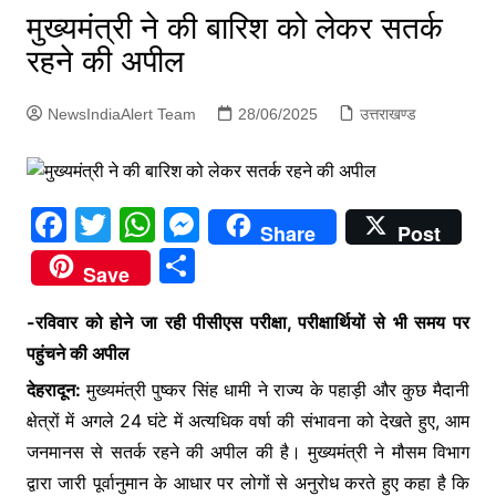
p
मुख्यमंत्री ने की बारिश को लेकर सतर्क
g
रहने की अपील
e
r
NewsIndiaAlert Team
28/06/2025
उत्तराखण्ड
F
T
W
M
Share
Post
a
w
h
e
S
Save
c
itt
at
s
h
e
er
s
s
-रविवार को होने जा रही पीसीएस परीक्षा, परीक्षार्थियों से भी समय पर
ar
पहुंचने की अपील
b
A
e
e
देहरादून:
मुख्यमंत्री पुष्कर सिंह धामी ने राज्य के पहाड़ी और कुछ मैदानी
o
p
n
क्षेत्रों में अगले 24 घंटे में अत्यधिक वर्षा की संभावना को देखते हुए, आम
o
p
g
जनमानस से सतर्क रहने की अपील की है। मुख्यमंत्री ने मौसम विभाग
k
er
द्वारा जारी पूर्वानुमान के आधार पर लोगों से अनुरोध करते हुए कहा है कि