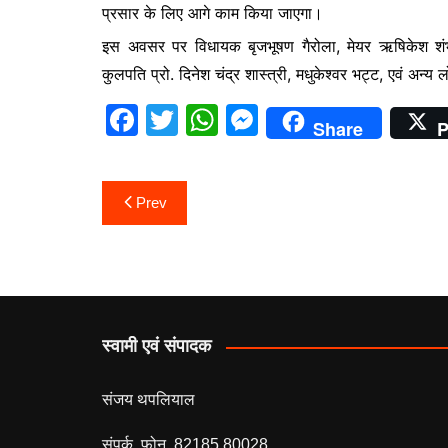
प्रसार के लिए आगे काम किया जाएगा।
इस अवसर पर विधायक बृजभूषण गैरोला, मेयर ऋषिकेश शंभू 
कुलपति प्रो. दिनेश चंद्र शास्त्री, मधुकेश्वर भट्ट, एवं अन्य 
F
T
W
M
Share
P
a
w
h
e
c
itt
at
s
Post
Prev
e
er
s
s
navigation
b
A
e
o
p
n
o
p
g
k
er
स्वामी एवं संपादक
संजय थपलियाल
संपर्क फोन 82185 80028