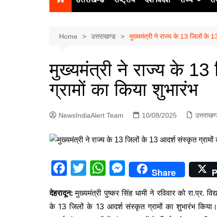
उत्‍तर प्रदेश
दिल्ली
Home
उत्तराखण्ड
मुख्यमंत्री ने राज्य के 13 जिलों के 1
हिमाचल प्रद
मुख्यमंत्री ने राज्य के 1
पंजाब
ग्रामों का किया शुभारंभ
चंडीगढ़
NewsIndiaAlert Team
10/08/2025
उत्तराखण
F
T
W
M
Share
P
a
w
h
e
देहरादून:
मुख्यमंत्री पुष्कर सिंह धामी ने रविवार को रा.प्र. वि
c
itt
at
s
के 13 जिलों के 13 आदर्श संस्कृत ग्रामों का शुभारंभ किय
e
er
s
s