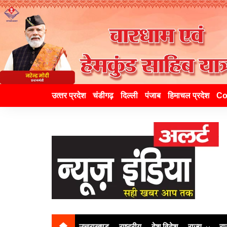
उत्‍तर प्रदेश
चंडीगढ़
दिल्ली
पंजाब
हिमाचल प्रदेश
Co
उत्तराखण्ड
राष्ट्रीय
देश विदेश
राज्य
रा