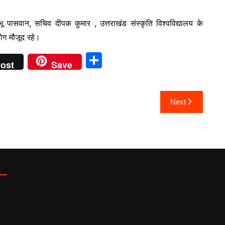
पासवान, सचिव दीपक कुमार , उत्तराखंड संस्कृति विश्वविद्यालय के
लोग मौजूद रहे।
S
ost
Save
h
ar
Next
e