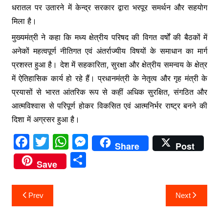
धरातल पर उतारने में केन्द्र सरकार द्वारा भरपूर समर्थन और सहयोग
मिला है।
मुख्यमंत्री ने कहा कि मध्य क्षेत्रीय परिषद की विगत वर्षों की बैठकों में
अनेकों महत्वपूर्ण नीतिगत एवं अंतर्राज्यीय विषयों के समाधान का मार्ग
प्रशस्त हुआ है। देश में सहकारिता, सुरक्षा और क्षेत्रीय समन्वय के क्षेत्र
में ऐतिहासिक कार्य हो रहे हैं। प्रधानमंत्री के नेतृत्व और गृह मंत्री के
प्रयासों से भारत आंतरिक रूप से कहीं अधिक सुरक्षित, संगठित और
आत्मविश्वास से परिपूर्ण होकर विकसित एवं आत्मनिर्भर राष्ट्र बनने की
दिशा में अग्रसर हुआ है।
F
T
W
M
Share
Post
a
w
h
e
S
Save
c
itt
at
s
h
e
er
s
s
ar
Post
Prev
Next
b
A
e
e
navigation