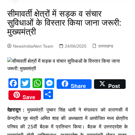
p
g
सीमावर्ती क्षेत्रों में सड़क व संचार
e
सुविधाओं के विस्तार किया जाना जरूरी:
r
मुख्यमंत्री
NewsIndiaAlert Team
24/06/2025
उत्तराखण्ड
F
T
W
M
Share
Post
a
w
h
e
S
Save
c
itt
at
s
h
e
er
s
s
देहरादून :
मुख्यमंत्री पुष्कर सिंह धामी ने मंगलवार को वाराणसी में
ar
केन्द्रीय गृह मंत्री अमित शाह की अध्यक्षता में आयोजित मध्य क्षेत्रीय
b
A
e
e
परिषद की 25वीं बैठक में प्रतिभाग किया। बैठक में उत्तरप्रदेश के
o
p
n