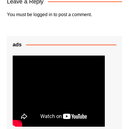
Leave a Reply
o
p
g
k
er
You must be
logged in
to post a comment.
ads