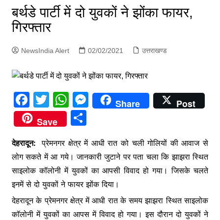
p
बर्थडे पार्टी में दो युवकों ने झोंका फायर,
g
गिरफ्तार
e
r
NewsIndia Alert
02/02/2021
उत्तराखण्ड
F
T
W
M
Share
Post
a
w
h
e
S
Save
c
itt
at
s
h
e
er
s
s
देहरादून:
प्रेमनगर क्षेत्र में आधी रात को चली गोलियों की आवाज से
ar
लोग सकते में आ गये। जानकारी जुटाने पर पता चला कि झाझरा स्थित
b
A
e
e
साइलोक कॉलोनी में युवकों का आपसी विवाद हो गया। जिसके चलते
o
p
n
इनमें से दो युवकों ने फायर झोंक दिया।
o
p
g
देहरादून के प्रेमनगर क्षेत्र में आधी रात के समय झाझरा स्थित साइलोक
k
er
कॉलोनी में युवकों का आपस में विवाद हो गया। इस दौरान दो युवकों ने