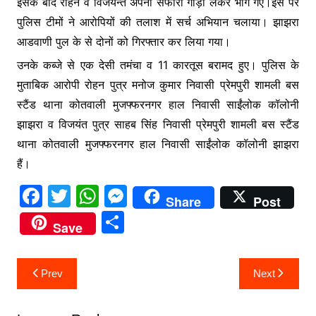
इसके बाद रोहन व विजयन्त अपनी सफारी गाड़ी लेकर भाग गए।इस पर
पुलिस टीमों ने आरोपियों की तलाश में सर्च अभियान चलाया। झाझरा
आडवाणी पुल के से दोनों को गिरफ्तार कर लिया गया।
उनके कब्जे से एक देसी तमंचा व 11 कारतूस बरामद हुए। पुलिस के
मुताबिक आरोपी रोहन पुत्र मनोज कुमार निवासी प्रेमपुरी शामली बस
स्टैंड थाना कोतवाली मुजफ्फरनगर हाल निवासी साईंलोक कॉलोनी
झाझरा व विजयंत पुत्र साहब सिंह निवासी प्रेमपुरी शामली बस स्टैंड
थाना कोतवाली मुजफ्फरनगर हाल निवासी साईंलोक कॉलोनी झाझरा
हैं।
F
T
W
M
Share
Post
a
w
h
e
S
Save
c
itt
at
s
h
e
er
s
s
ar
Post
Prev
Next
b
A
e
e
navigation
o
p
n