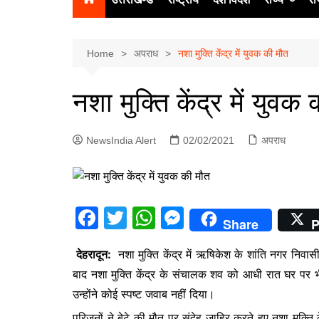
उत्‍तर प्रदेश
दिल्ली
Home
अपराध
नशा मुक्ति केंद्र में युवक की मौत
हिमाचल प्रद
नशा मुक्ति केंद्र में युवक
पंजाब
चंडीगढ़
NewsIndia Alert
02/02/2021
अपराध
F
T
W
M
Share
P
a
w
h
e
देहरादून:
नशा मुक्ति केंद्र में ऋषिकेश के शांति नगर निवास
c
itt
at
s
बाद नशा मुक्ति केंद्र के संचालक शव को आधी रात घर पर भी 
e
er
s
s
उन्होंने कोई स्पष्ट जवाब नहीं दिया।
b
A
e
परिजनों ने बेटे की मौत पर संदेह जाहिर करते हुए नशा मुक्ति