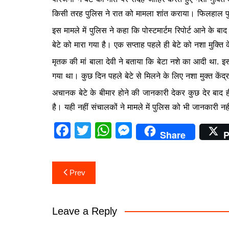
o
p
n
किसी तरह पुलिस ने रात को मामला शांत कराया। फिलहाल पुलिस
o
p
g
इस मामले में पुलिस ने कहा कि पोस्टमार्टम रिपोर्ट आने के 
k
er
बेटे को मारा गया है। एक सप्ताह पहले ही बेटे को नशा मुक्ति के
मृतक की मां बाला देवी ने बताया कि बेटा नशे का आदी था. इसलि
गया था। कुछ दिन पहले बेटे से मिलने के लिए नशा मुक्त केंद्
अचानक बेटे के बीमार होने की जानकारी देकर कुछ देर बाद ह
है। यही नहीं संचालकों ने मामले में पुलिस को भी जानकारी न
F
T
W
M
Share
P
a
w
h
e
c
itt
at
s
Post
Prev
e
er
s
s
navigation
b
A
e
o
p
n
Leave a Reply
o
p
g