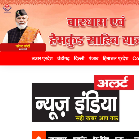
उत्‍तर प्रदेश
चंडीगढ़
दिल्ली
पंजाब
हिमाचल प्रदेश
Co
उत्तराखण्ड
राष्ट्रीय
देश विदेश
राज्य
रा