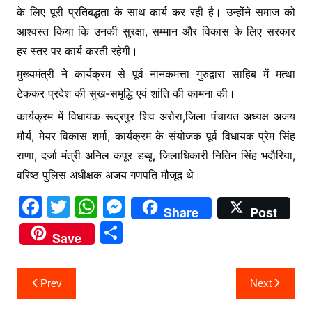
के लिए पूरी प्रतिबद्धता के साथ कार्य कर रही है। उन्होंने समाज को
आश्वस्त किया कि उनकी सुरक्षा, सम्मान और विकास के लिए सरकार
हर स्तर पर कार्य करती रहेगी।
मुख्यमंत्री ने कार्यक्रम से पूर्व नानकमत्ता गुरुद्वारा साहिब में मत्था
टेककर प्रदेश की सुख-समृद्धि एवं शांति की कामना की।
कार्यक्रम में विधायक रूद्रपुर शिव अरोरा,जिला पंचायत अध्यक्ष अजय
मौर्य, मेयर विकास शर्मा, कार्यक्रम के संयोजक पूर्व विधायक प्रेम सिंह
राणा, दर्जा मंत्री अनिल कपूर डब्बू, जिलाधिकारी नितिन सिंह भदौरिया,
वरिष्ठ पुलिस अधीक्षक अजय गणपति मौजूद थे।
F
T
W
M
Share
Post
a
w
h
e
S
Save
c
itt
at
s
h
e
er
s
s
ar
Post
Prev
Next
b
A
e
e
navigation