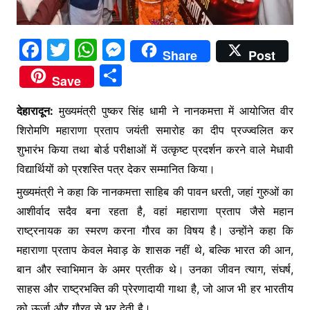
F
T
W
M
Share
Post
a
w
h
e
S
Save
c
itt
at
s
h
e
er
s
s
देहारादून:
मुख्यमंत्री पुष्कर सिंह धामी ने नानकमत्ता में आयोजित वीर
ar
शिरोमणि महाराणा प्रताप जयंती समारोह का दीप प्रज्ज्वलित कर
b
A
e
e
शुभारंभ किया तथा बोर्ड परीक्षाओं में उत्कृष्ट प्रदर्शन करने वाले मेधावी
o
p
n
विद्यार्थियों को प्रशस्ति पत्र देकर सम्मानित किया।
o
p
g
मुख्यमंत्री ने कहा कि नानकमत्ता साहिब की पावन धरती, जहां गुरुओं का
k
er
आशीर्वाद सदैव बना रहता है, वहां महाराणा प्रताप जैसे महान
राष्ट्रनायक का स्मरण करना गौरव का विषय है। उन्होंने कहा कि
महाराणा प्रताप केवल मेवाड़ के शासक नहीं थे, बल्कि भारत की आन,
बान और स्वाभिमान के अमर प्रतीक थे। उनका जीवन त्याग, संघर्ष,
साहस और राष्ट्रभक्ति की प्रेरणादायी गाथा है, जो आज भी हर भारतीय
को ऊर्जा और गौरव से भर देती है।