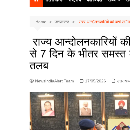
उत्‍तर प्रदेश
दिल्ली
Home
उत्तराखण्ड
राज्य आन्दोलनकारियों की जगी उम्मीद
हिमाचल प्रद
राज्य आन्दोलनकारियों की
पंजाब
से 7 दिन के भीतर समस्त ल
चंडीगढ़
तलब
NewsIndiaAlert Team
17/05/2026
उत्तराखण