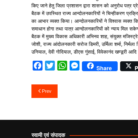
किए जाने हेतु जिला प्रशासन द्वारा शासन को अनुरोध पत्र प्
बैठक में उपस्थित राज्य आन्दोलनकारियों ने चिन्हीकरण प्रक्
का आभार व्यक्त किया। आन्दोलनकारियों ने विश्वास व्यक्त कि
समाधान होगा तथा पात्र आन्दोलनकारियों को न्याय मिल सके
बैठक में मुख्य विकास अधिकारी अभिनव शाह, संयुक्त मजिस्ट
जोशी, राज्य आंदोलनकारी सरोज डिमरी, उर्मिला शर्मा, निर्मला
उनियाल, देवी गोदियाल, डीएस गुंसाई, विवेकानंद खण्डूरी आदि
F
T
W
M
Share
P
a
w
h
e
c
itt
at
s
Post
Prev
e
er
s
s
navigation
b
A
e
o
p
n
o
p
g
k
er
स्वामी एवं संपादक