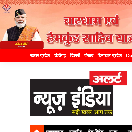
उत्‍तर प्रदेश
चंडीगढ़
दिल्ली
पंजाब
हिमाचल प्रदेश
Co
उत्तराखण्ड
राष्ट्रीय
देश विदेश
राज्य
रा