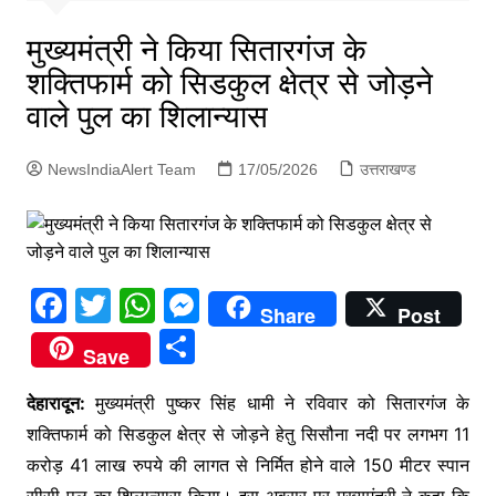
p
g
मुख्यमंत्री ने किया सितारगंज के
e
शक्तिफार्म को सिडकुल क्षेत्र से जोड़ने
r
वाले पुल का शिलान्यास
NewsIndiaAlert Team
17/05/2026
उत्तराखण्ड
F
T
W
M
Share
Post
a
w
h
e
S
Save
c
itt
at
s
h
e
er
s
s
देहारादून:
मुख्यमंत्री पुष्कर सिंह धामी ने रविवार को सितारगंज के
ar
शक्तिफार्म को सिडकुल क्षेत्र से जोड़ने हेतु सिसौना नदी पर लगभग 11
b
A
e
e
करोड़ 41 लाख रुपये की लागत से निर्मित होने वाले 150 मीटर स्पान
o
p
n