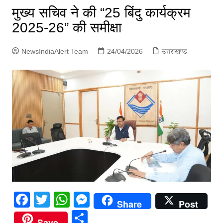
p
मुख्य सचिव ने की “25 बिंदु कार्यक्रम
g
2025-26” की समीक्षा
e
r
NewsIndiaAlert Team
24/04/2026
उत्तराखण्ड
F
T
W
M
Share
Post
a
w
h
e
S
Save