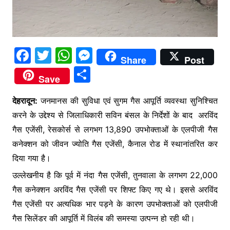
F
T
W
M
Share
Post
a
w
h
e
S
Save
c
itt
at
s
h
e
er
s
s
देहरादून:
जनमानस की सुविधा एवं सुगम गैस आपूर्ति व्यवस्था सुनिश्चित
ar
करने के उद्देश्य से जिलाधिकारी सविन बंसल के निर्देशों के बाद अरविंद
b
A
e
e
गैस एजेंसी, रेसकोर्स से लगभग 13,890 उपभोक्ताओं के एलपीजी गैस
o
p
n
कनेक्शन को जीवन ज्योति गैस एजेंसी, कैनाल रोड में स्थानांतरित कर
o
p
g
दिया गया है।
k
er
उल्लेखनीय है कि पूर्व में नंदा गैस एजेंसी, तुनवाला के लगभग 22,000
गैस कनेक्शन अरविंद गैस एजेंसी पर शिफ्ट किए गए थे। इससे अरविंद
गैस एजेंसी पर अत्यधिक भार पड़ने के कारण उपभोक्ताओं को एलपीजी
गैस सिलेंडर की आपूर्ति में विलंब की समस्या उत्पन्न हो रही थी।