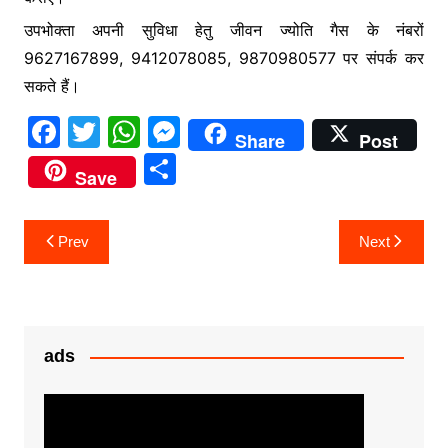
उपभोक्ता अपनी सुविधा हेतु जीवन ज्योति गैस के नंबरों
9627167899, 9412078085, 9870980577 पर संपर्क कर
सकते हैं।
F
T
W
M
Share
Post
a
w
h
e
S
Save
c
itt
at
s
h
e
er
s
s
ar
Post
Prev
Next
b
A
e
e
navigation
o
p
n
o
p
g
k
er
ads