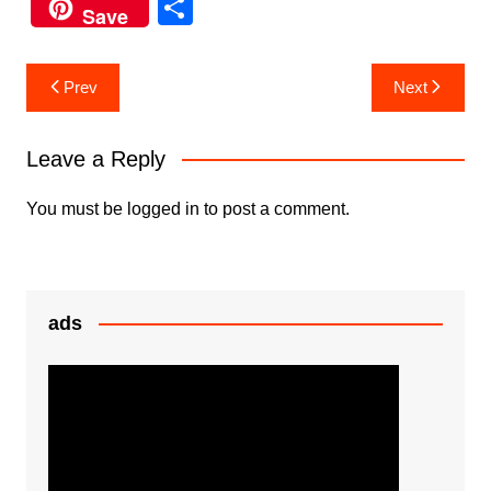
a
w
h
e
S
Save
c
itt
at
s
h
e
er
s
s
ar
Post
Prev
Next
b
A
e
e
navigation
o
p
n
Leave a Reply
o
p
g
k
er
You must be
logged in
to post a comment.
ads