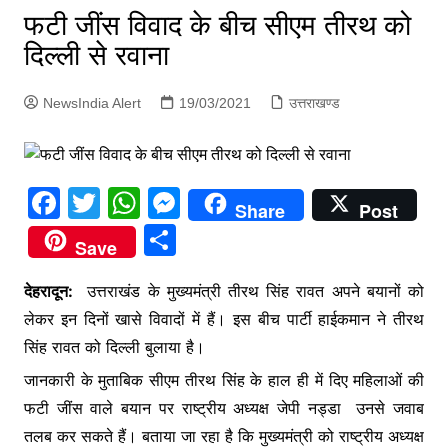
p
फटी जींस विवाद के बीच सीएम तीरथ को
g
दिल्ली से रवाना
e
r
NewsIndia Alert
19/03/2021
उत्तराखण्ड
F
T
W
M
Share
Post
a
w
h
e
S
Save
c
itt
at
s
h
e
er
s
s
देहरादून:
उत्तराखंड के मुख्यमंत्री तीरथ सिंह रावत अपने बयानों को
ar
लेकर इन दिनों खासे विवादों में हैं। इस बीच पार्टी हाईकमान ने तीरथ
b
A
e
e
सिंह रावत को दिल्ली बुलाया है।
o
p
n
जानकारी के मुताबिक सीएम तीरथ सिंह के हाल ही में दिए महिलाओं की
o
p
g
फटी जींस वाले बयान पर राष्ट्रीय अध्यक्ष जेपी नड्डा उनसे जवाब
k
er
तलब कर सकते हैं। बताया जा रहा है कि मुख्यमंत्री को राष्ट्रीय अध्यक्ष