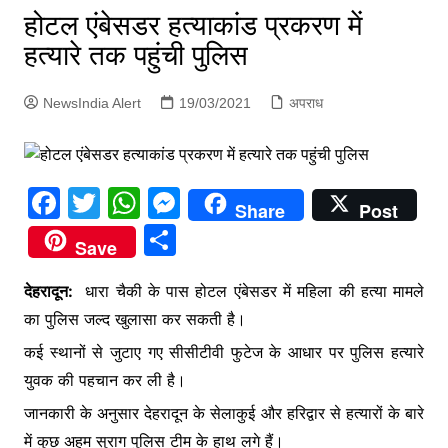
p
होटल एंबेसडर हत्याकांड प्रकरण में
g
हत्यारे तक पहुंची पुलिस
e
r
NewsIndia Alert
19/03/2021
अपराध
F
T
W
M
Share
Post
a
w
h
e
S
Save
c
itt
at
s
h
e
er
s
s
देहरादून:
धारा चैकी के पास होटल एंबेसडर में महिला की हत्या मामले
ar
का पुलिस जल्द खुलासा कर सकती है।
b
A
e
e
कई स्थानों से जुटाए गए सीसीटीवी फुटेज के आधार पर पुलिस हत्यारे
o
p
n
युवक की पहचान कर ली है।
o
p
g
जानकारी के अनुसार देहरादून के सेलाकुई और हरिद्वार से हत्यारों के बारे
k
er
में कुछ अहम सुराग पुलिस टीम के हाथ लगे हैं।