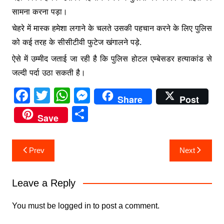
सामना करना पड़ा।
चेहरे में मास्क हमेशा लगाने के चलते उसकी पहचान करने के लिए पुलिस
को कई तरह के सीसीटीवी फुटेज खंगालने पड़े.
ऐसे में उम्मीद जताई जा रही है कि पुलिस होटल एम्बेसडर हत्याकांड से
जल्दी पर्दा उठा सकती है।
F
T
W
M
Share
Post
a
w
h
e
S
Save
c
itt
at
s
h
e
er
s
s
ar
Post
Prev
Next
b
A
e
e
navigation
o
p
n
Leave a Reply
o
p
g
k
er
You must be
logged in
to post a comment.