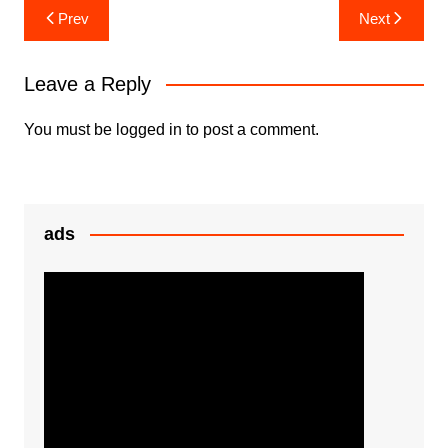
e
er
s
s
ar
Post
Prev
Next
b
A
e
e
navigation
o
p
n
Leave a Reply
o
p
g
k
er
You must be
logged in
to post a comment.
ads