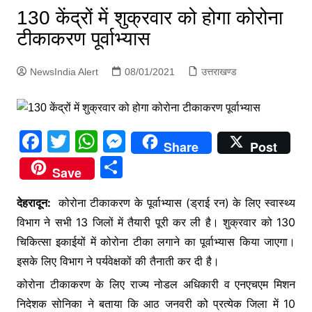
p
130 केंद्रों में शुक्रवार को होगा कोरोना
g
टीकाकरण पूर्वाभ्यास
e
r
NewsIndia Alert
08/01/2021
उत्तराखण्ड
F
T
W
M
Share
Post
a
w
h
e
S
Save
c
itt
at
s
h
e
er
s
s
देहरादून:
कोरोना टीकाकरण के पूर्वाभ्यास (ड्राई रन) के लिए स्वास्थ्य
ar
विभाग ने सभी 13 जिलों में तैयारी पूरी कर ली है। शुक्रवार को 130
b
A
e
e
चिकित्सा इकाईयों में कोरोना टीका लगाने का पूर्वाभ्यास किया जाएगा।
o
p
n
इसके लिए विभाग ने पर्यवेक्षकों की तैनाती कर दी है।
o
p
g
कोरोना टीकाकरण के लिए राज्य नोडल अधिकारी व एनएचएम मिशन
k
er
निदेशक सोनिका ने बताया कि आठ जनवरी को प्रत्येक जिला में 10