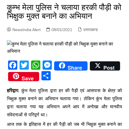
p
कुम्भ मेला पुलिस ने चलाया हरकी पौड़ी को
g
भिक्षुक मुक्त बनाने का अभियान
e
r
NewsIndia Alert
08/01/2021
उत्तराखण्ड
F
T
W
M
Share
Post
a
w
h
e
S
Save
c
itt
at
s
h
e
er
s
s
हरिद्वार:
कुंभ मेला पुलिस द्वारा हर की पैड़ी एवं आसपास के क्षेत्र को
ar
भिक्षुक मुक्त बनाने का अभियान चलाया गया। लेकिन कुंभ मेला पुलिस
b
A
e
e
द्वारा चलाया गया यह अभियान अपने आप में अनोखा और मानवीय
o
p
n
संवेदनाओं से परिपूर्ण था।
o
p
g
आज तक के इतिहास में हर की पैड़ी को जब भी भिक्षुक मुक्त बनाने का