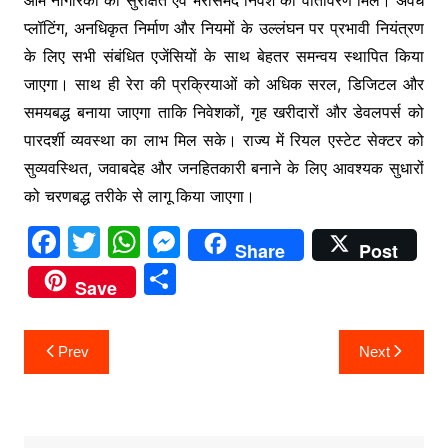
आम नागरिकों को सुरक्षित एवं भरोसेमंद निवेश का वातावरण मिले। अवैध
प्लॉटिंग, अनधिकृत निर्माण और नियमों के उल्लंघन पर प्रभावी नियंत्रण
के लिए सभी संबंधित एजेंसियों के साथ बेहतर समन्वय स्थापित किया
जाएगा। साथ ही रेरा की प्रक्रियाओं को अधिक सरल, डिजिटल और
समयबद्ध बनाया जाएगा ताकि निवेशकों, गृह खरीदारों और डेवलपर्स को
पारदर्शी व्यवस्था का लाभ मिल सके। राज्य में रियल एस्टेट सेक्टर को
सुव्यवस्थित, जवाबदेह और जनहितकारी बनाने के लिए आवश्यक सुधारों
को चरणबद्ध तरीके से लागू किया जाएगा।
F
T
W
M
Share
Post
a
w
h
e
S
Save
c
itt
at
s
h
e
er
s
s
ar
Post
Prev
Next
b
A
e
e
navigation
o
p
n
o
p
g