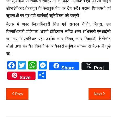
जनसुविधाओं से संबंधित समस्याओं की फोटो, लोकेशन एवं विवरण सहित
डीआईपीआर देहरादून के फेसबुक पेज पर टैग करें। प्राप्त शिकायतों एवं
सूचनाओं पर प्रभावी कार्रवाई सुनिश्चित की जाएगी।
बैठक में अपर जिलाधिकारी वित्त एवं राजस्व के.के. मिश्रा, उप
जिलाधिकारी डोईवाला अपर्णा ढोंडियाल सहित अन्य अधिकारी एनआईसी
सभागार में उपस्थित रहे, जबकि नगर निगम, नगर निकायों, कैंटोन्मेंट
बोर्डों तथा संबंधित विभागों के अधिकारी वर्चुअल माध्यम से बैठक में जुड़े
रहे।
F
T
W
M
Share
Post
a
w
h
e
S
Save
c
itt
at
s
h
e
er
s
s
ar
Post
Prev
Next
b
A
e
e
navigation
o
p
n
o
p
g