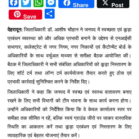
F
T
W
M
Share
Post
a
w
h
e
S
Save
c
itt
at
s
h
e
er
s
s
देहरादून:
जिलाधिकारी डॉ. आशीष चौहान ने जनपद में स्वच्छता एवं कूड़ा
ar
प्रबंधन व्यवस्था को और अधिक प्रभावी बनाने के उद्देश्य से एनआईसी
b
A
e
e
सभागार, कलेक्ट्रेट से नगर निगम, नगर निकायों एवं कैंटोन्मेंट बोर्ड के
o
p
n
अधिकारियों के साथ वर्चुअल माध्यम से समीक्षा बैठक आयोजित की।
o
p
g
बैठक में जिलाधिकारी ने सभी संबंधित अधिकारियों को कूड़ा निस्तारण के
k
er
लिए शॉर्ट टर्म तथा लॉन्ग टर्म कार्ययोजना तैयार करते हुए ठोस एवं
प्रभावी कार्रवाई सुनिश्चित करने के निर्देश दिए।
जिलाधिकारी ने कहा कि जनपद में स्वच्छ एवं स्वस्थ वातावरण बनाए
रखने के लिए सभी विभागों को टीम भावना के साथ कार्य करना होगा।
उन्होंने अधिकारियों को निर्देशित किया कि वे केवल कार्यालय स्तर पर
समीक्षा तक सीमित न रहें, बल्कि स्वयं ग्राउंड जीरो पर जाकर वास्तविक
स्थिति का आकलन करें तथा कूड़ा प्रबंधन एवं निस्तारण के लिए
व्यावहारिक एवं बेहतर योजनाएं तैयार करें।