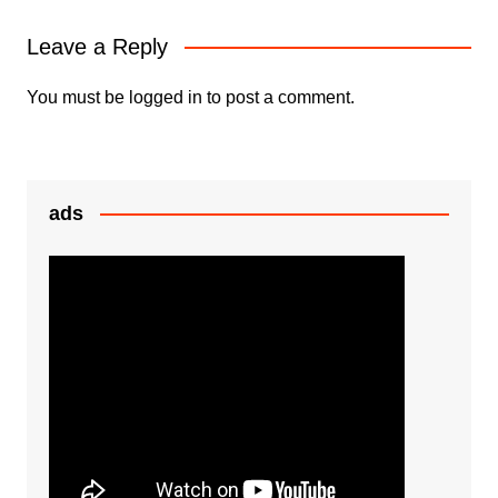
o
p
n
Leave a Reply
o
p
g
k
er
You must be
logged in
to post a comment.
ads