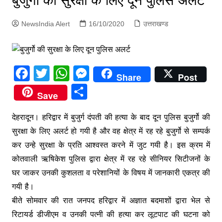
बुजुर्गो की सुरक्षा के लिए दून पुलिस अलर्ट
p
g
NewsIndia Alert
16/10/2020
उत्तराखण्ड
e
r
F
T
W
M
Share
Post
a
w
h
e
S
Save
c
itt
at
s
h
e
er
s
s
देहरादून। हरिद्वार में बुजुर्ग दंपती की हत्या के बाद दून पुलिस बुजुर्गो की
ar
सुरक्षा के लिए अलर्ट हो गयी है और वह क्षेत्र में रह रहे बुजुर्गो से सम्पर्क
b
A
e
e
कर उन्हे सुरक्षा के प्रति आश्वस्त करने में जुट गयी है। इस क्रम में
o
p
n
कोतवाली ऋषिकेश पुलिस द्वारा क्षेत्र में रह रहे सीनियर सिटीजनों के
o
p
g
घर जाकर उनकी कुशलता व परेशानियों के विषय में जानकारी एकत्र की
k
er
गयी है।
बीते सोमवार की रात जनपद हरिद्वार में अज्ञात बदमाशों द्वारा भेल से
रिटायर्ड डीजीएम व उनकी पत्नी की हत्या कर लूटपाट की घटना को