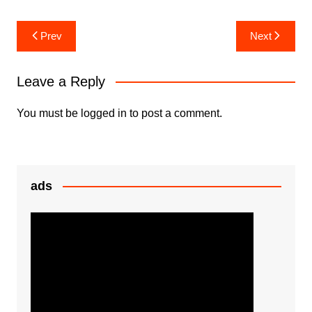
c
itt
at
s
h
e
er
s
s
ar
Post
Prev
Next
b
A
e
e
navigation
o
p
n
Leave a Reply
o
p
g
k
er
You must be
logged in
to post a comment.
ads