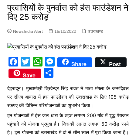
p
प्रवासियों के पुनर्वास को हंस फाउंडेशन ने
g
दिए 25 करोड़
e
r
NewsIndia Alert
16/10/2020
उत्तराखण्ड
F
T
W
M
Share
Post
a
w
h
e
S
Save
c
itt
at
s
h
e
er
s
s
देहरादून। मुख्यमंत्री त्रिवेन्द्र सिंह रावत ने माता मंगला के जन्मदिवस
ar
पर सीएम आवास में हंस फाउंडेशन की उत्तराखंड के लिए 105 करोड़
b
A
e
e
रफपए की विभिन्न परियोजनाओं का शुभारंभ किया।
o
p
n
इन योजनाओं में हंस जल धारा के तहत लगभग 200 गांव में शुद्ध पेयजल
o
p
g
पहुंचाने की योजना प्रमुख है। जिसकी लागत लगभग 50 करोड़ रपये
k
er
है। इस योजना को उत्तराखंड में दो से तीन साल में पूरा किया जाना है।