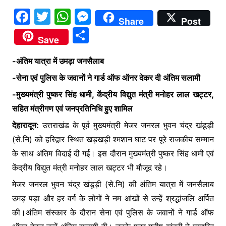
F
T
W
M
Share
Post
a
w
h
e
S
Save
c
itt
at
s
h
e
er
s
s
-अंतिम यात्रा में उमड़ा जनसैलाब
ar
b
A
e
-सेना एवं पुलिस के जवानों ने गार्ड ऑफ ऑनर देकर दी अंतिम सलामी
e
o
p
n
-मुख्यमंत्री पुष्कर सिंह धामी, केंद्रीय विद्युत मंत्री मनोहर लाल खट्टर,
सहित मंत्रीगण एवं जनप्रतिनिधि हुए शामिल
o
p
g
k
er
देहारादून:
उत्तराखंड के पूर्व मुख्यमंत्री मेजर जनरल भुवन चंद्र खंडूड़ी
(से.नि) को हरिद्वार स्थित खड़खड़ी श्मशान घाट पर पूरे राजकीय सम्मान
के साथ अंतिम विदाई दी गई। इस दौरान मुख्यमंत्री पुष्कर सिंह धामी एवं
केंद्रीय विद्युत मंत्री मनोहर लाल खट्टर भी मौजूद रहे।
मेजर जनरल भुवन चंद्र खंडूड़ी (से.नि) की अंतिम यात्रा में जनसैलाब
उमड़ पड़ा और हर वर्ग के लोगों ने नम आंखों से उन्हें श्रद्धांजलि अर्पित
की।अंतिम संस्कार के दौरान सेना एवं पुलिस के जवानों ने गार्ड ऑफ