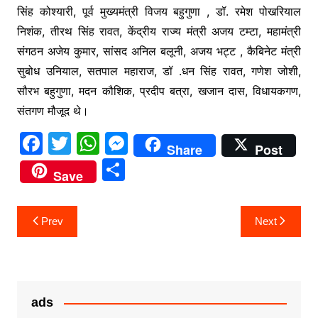
सिंह कोश्यारी, पूर्व मुख्यमंत्री विजय बहुगुणा , डॉ. रमेश पोखरियाल
निशंक, तीरथ सिंह रावत, केंद्रीय राज्य मंत्री अजय टम्टा, महामंत्री
संगठन अजेय कुमार, सांसद अनिल बलूनी, अजय भट्ट , कैबिनेट मंत्री
सुबोध उनियाल, सतपाल महाराज, डॉ .धन सिंह रावत, गणेश जोशी,
सौरभ बहुगुणा, मदन कौशिक, प्रदीप बत्रा, खजान दास, विधायकगण,
संतगण मौजूद थे।
F
T
W
M
Share
Post
a
w
h
e
S
Save
c
itt
at
s
h
e
er
s
s
ar
Post
Prev
Next
b
A
e
e
navigation
o
p
n
o
p
g
k
er
ads