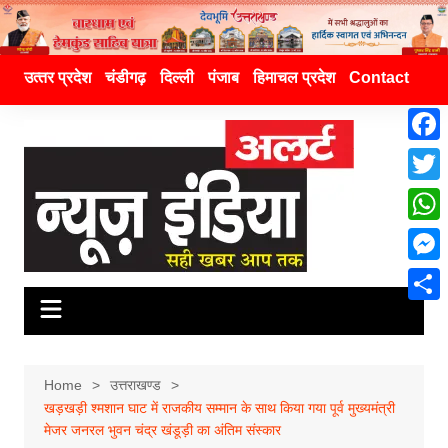
उत्‍तर प्रदेश
चंडीगढ़
दिल्ली
पंजाब
हिमाचल प्रदेश
Contact
F
a
T
c
w
W
e
i
h
M
b
t
a
e
o
S
t
t
s
o
h
e
s
s
k
a
Home
उत्तराखण्ड
r
A
e
खड़खड़ी श्मशान घाट में राजकीय सम्मान के साथ किया गया पूर्व मुख्यमंत्री
r
p
मेजर जनरल भुवन चंद्र खंडूड़ी का अंतिम संस्कार
n
e