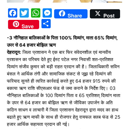
F
T
W
M
Share
Post
a
w
h
e
S
Save
c
itt
at
s
h
-3 नौनिहाल बालिकाओं के पिता 100% दिव्यांग, माता 65% दिव्यांग,
e
er
s
s
ar
उपर से 64 हजार बोझिल ऋण
b
A
e
e
देहरादून:
जिला प्रशासन ने एक बार फिर संवेदनशील एवं मानवीय
o
p
n
प्रशासन का परिचय देते हुए ईस्ट पटेल नगर निवासी शत-प्रतिशत
o
p
g
दिव्यांग संजीव कुमार को बड़ी राहत प्रदान की है। जिलाधिकारी सविन
बंसल ने आर्थिक तंगी और सामाजिक संकट से जूझ रहे दिव्यांग की
k
er
फरियाद सुनते ही त्वरित कार्रवाई करते हुए 64 हजार 915 रुपये की
बकाया ऋण राशि सीएसआर फंड से जमा कराने के निर्देश दिए। 03
नौनिहाल बालिकाओं के 100 दिव्यांग पिता व 65 प्रतिशत् दिव्यांग माता
के उपर से 64 हजार का बोझिल ऋण से जीविका उपार्जन के अति
कठिन साधन व लाचारी में जिला प्रशासन देहरादून द्वारा मदद का हाथ
बढाते हुए ऋण माफी के साथ ही रोजगार हेतु रायफल क्लब फंड से 25
हजार आर्थिक सहायता प्रदान की गई।