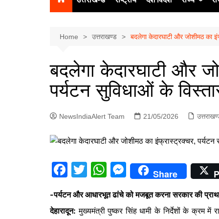
उत्‍तर प्रदेश
दिल्ली
Home
उत्तराखण्ड
बदलेगा केदारघाटी और जोशीमठ का इंफ
हिमाचल प्रद
बदलेगा केदारघाटी और जोश
पंजाब
पर्यटन सुविधाओं के विस
चंडीगढ़
NewsIndiaAlert Team
21/05/2026
उत्तराखण
F
T
W
M
Share
P
a
w
h
e
-पर्यटन और आधारभूत ढांचे को मजबूत करना सरकार की प्राथ
c
itt
at
s
देहारादून:
मुख्यमंत्री पुष्कर सिंह धामी के निर्देशों के क्रम म
e
er
s
s