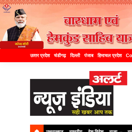
उत्‍तर प्रदेश
चंडीगढ़
दिल्ली
पंजाब
हिमाचल प्रदेश
Co
उत्तराखण्ड
राष्ट्रीय
देश विदेश
राज्य
रा