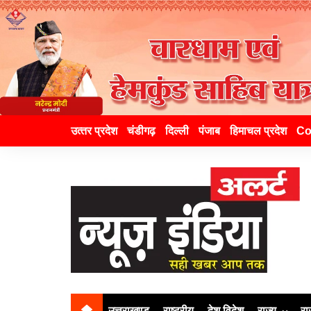
उत्‍तर प्रदेश
चंडीगढ़
दिल्ली
पंजाब
हिमाचल प्रदेश
Co
उत्तराखण्ड
राष्ट्रीय
देश विदेश
राज्य
रा