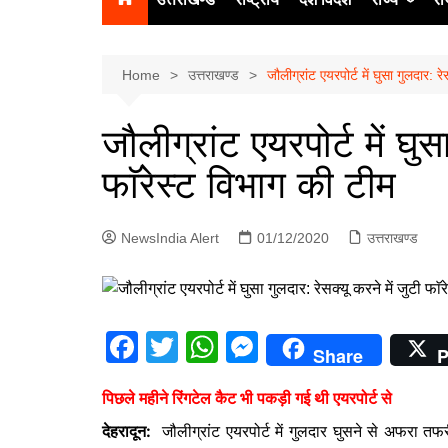
उत्‍तर प्रदेश
दिल्ली
Home
उत्तराखण्ड
जौलीग्रांट एयरपोर्ट में घुसा गुलदार: र
हिमाचल प्रद
जौलीग्रांट एयरपोर्ट में घुस
पंजाब
फाॅरेस्ट विभाग की टीम
चंडीगढ़
NewsIndia Alert
01/12/2020
उत्तराखण्ड
F
T
W
M
Share
P
a
w
h
e
पिछले महीने रिंगटेल कैट भी पकड़ी गई थी एयरपोर्ट से
c
itt
at
s
देहरादून:
जौलीग्रांट एयरपोर्ट में गुलदार घुसने से अफरा तफर
e
er
s
s